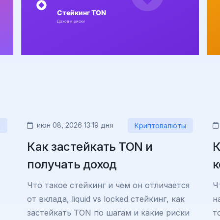
июн 08, 2026 13:19 дня
ы
Криптовалюты
Как застейкать TON и
К
получать доход
к
Что такое стейкинг и чем он отличается
Ч
от вклада, liquid vs locked стейкинг, как
н
застейкать TON по шагам и какие риски
т