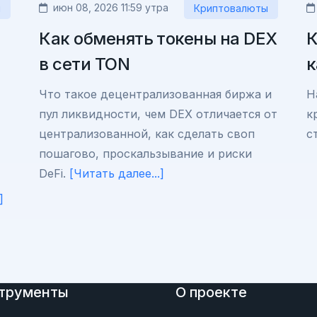
июн 08, 2026 11:59 утра
ы
Криптовалюты
Как обменять токены на DEX
К
в сети TON
к
Что такое децентрализованная биржа и
Н
пул ликвидности, чем DEX отличается от
к
централизованной, как сделать своп
с
пошагово, проскальзывание и риски
DeFi.
[Читать далее...]
]
трументы
О проекте