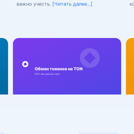
важно учесть.
[Читать далее...]
к