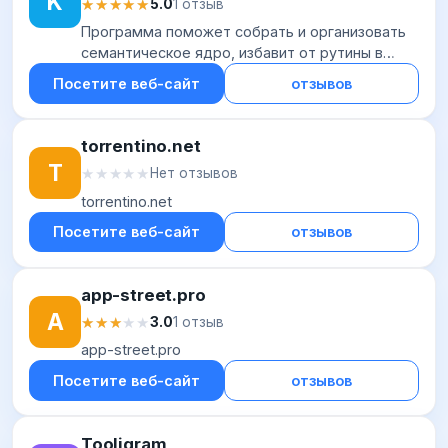
K
★★★★★
★★★★★
5.0
1 отзыв
Программа поможет собрать и организовать
семантическое ядро, избавит от рутины в
процессах и подготовит отчеты по самым
Посетите веб-сайт
отзывов
эффективным запросам.
torrentino.net
T
★★★★★
★★★★★
Нет отзывов
torrentino.net
Посетите веб-сайт
отзывов
app-street.pro
A
★★★★★
★★★★★
3.0
1 отзыв
app-street.pro
Посетите веб-сайт
отзывов
Tooligram