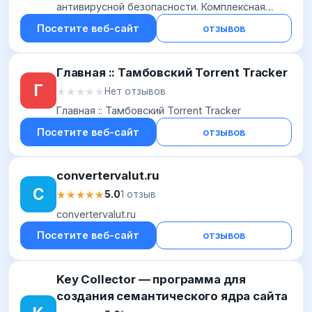
антивирусной безопасности. Комплексная
защита от интернет-угроз
Посетите веб-сайт
отзывов
Главная :: Тамбовский Torrent Tracker
Г
★★★★★
★★★★★
Нет отзывов
Главная :: Тамбовский Torrent Tracker
Посетите веб-сайт
отзывов
convertervalut.ru
C
★★★★★
★★★★★
5.0
1 отзыв
convertervalut.ru
Посетите веб-сайт
отзывов
Key Collector — программа для
создания семантического ядра сайта