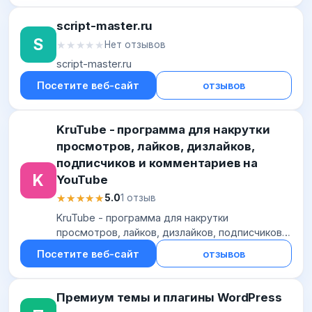
script-master.ru
S
★★★★★
★★★★★
Нет отзывов
script-master.ru
Посетите веб-сайт
отзывов
KruTube - программа для накрутки
просмотров, лайков, дизлайков,
подписчиков и комментариев на
K
YouTube
★★★★★
★★★★★
5.0
1 отзыв
KruTube - программа для накрутки
просмотров, лайков, дизлайков, подписчиков и
комментариев на YouTube
Посетите веб-сайт
отзывов
Премиум темы и плагины WordPress