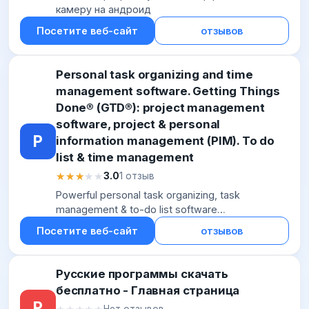
камеру на андроид
Посетите веб-сайт
отзывов
Personal task organizing and time
management software. Getting Things
Done® (GTD®): project management
software, project & personal
P
information management (PIM). To do
list & time management
★★★★★
★★★★★
3.0
1 отзыв
Powerful personal task organizing, task
management & to-do list software
MyLifeOrganized designed to implement GTD
Посетите веб-сайт
отзывов
(Getting Things Done) system. FREE trial!
Русские программы скачать
бесплатно - Главная страница
Р