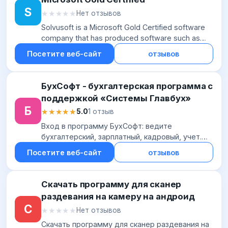
S
★★★★★
★★★★★
Нет отзывов
Solvusoft is a Microsoft Gold Certified software
company that has produced software such as
FileviewPro, SupersonicPC, Winsweeper,
Посетите веб-сайт
отзывов
PassBank and WebTV.
БухСофт - бухгалтерская программа с
поддержкой «Системы Главбух»
Б
★★★★★
★★★★★
5.0
1 отзыв
Вход в программу БухСофт: ведите
бухгалтерский, зарплатный, кадровый, учет.
Формируйте и отправляйте отчетность через
Посетите веб-сайт
отзывов
интернет
Скачать программу для сканер
раздевания на камеру на андроид
С
★★★★★
★★★★★
Нет отзывов
Скачать программу для сканер раздевания на