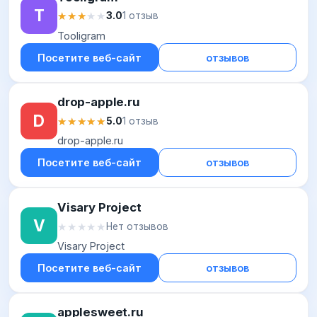
T
★★★★★
★★★★★
3.0
1 отзыв
Tooligram
Посетите веб-сайт
отзывов
drop-apple.ru
D
★★★★★
★★★★★
5.0
1 отзыв
drop-apple.ru
Посетите веб-сайт
отзывов
Visary Project
V
★★★★★
★★★★★
Нет отзывов
Visary Project
Посетите веб-сайт
отзывов
applesweet.ru