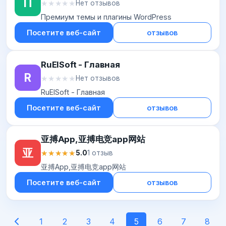
П
★★★★★
★★★★★
Нет отзывов
Премиум темы и плагины WordPress
Посетите веб-сайт
отзывов
RuElSoft - Главная
R
★★★★★
★★★★★
Нет отзывов
RuElSoft - Главная
Посетите веб-сайт
отзывов
亚搏App,亚搏电竞app网站
亚
★★★★★
★★★★★
5.0
1 отзыв
亚搏App,亚搏电竞app网站
Посетите веб-сайт
отзывов
1
2
3
4
5
6
7
8