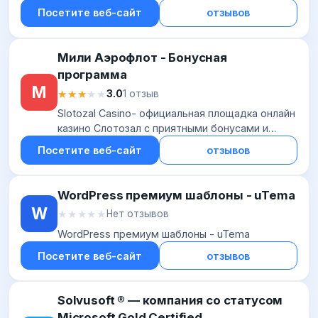
Посетите веб-сайт
отзывов
Мили Аэрофлот - Бонусная
программа
М
★★★★★
★★★★★
3.0
1 отзыв
Slotozal Casino- официальная площадка онлайн
казино Слотозал с приятными бонусами и
фриспинами. Быстрый вывод денег ✓ Более
Посетите веб-сайт
отзывов
1000 игровых автоматов онлайн!
WordPress премиум шаблоны - uTema
W
★★★★★
★★★★★
Нет отзывов
WordPress премиум шаблоны - uTema
Посетите веб-сайт
отзывов
Solvusoft ® — компания со статусом
Microsoft Gold Certified