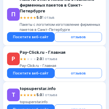
фирменных пакетов в Санкт-
Петербурге
П
★★★★★
★★★★★
5.0
1 отзыв
Пакеты с логотипом изготовление фирменных
пакетов в Санкт-Петербурге
Посетите веб-сайт
отзывов
Pay-Click.ru - Главная
P
★★★★★
★★★★★
2.0
3 отзыва
Pay-Click.ru - Главная
Посетите веб-сайт
отзывов
topsuperstar.info
T
★★★★★
★★★★★
5.0
3 отзыва
topsuperstar.info