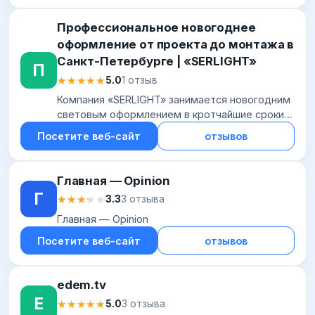
Профессиональное новогоднее
оформление от проекта до монтажа в
Санкт-Петербурге | «SERLIGHT»
П
★★★★★
★★★★★
5.0
1 отзыв
Компания «SERLIGHT» занимается новогодним
световым оформлением в кротчайшие сроки,
готовы работать круглосуточно. Мы
Посетите веб-сайт
отзывов
предоставляем услуги дизайнера по
световому оформлени...
Главная — Opinion
Г
★★★★★
★★★★★
3.3
3 отзыва
Главная — Opinion
Посетите веб-сайт
отзывов
edem.tv
E
★★★★★
★★★★★
5.0
3 отзыва