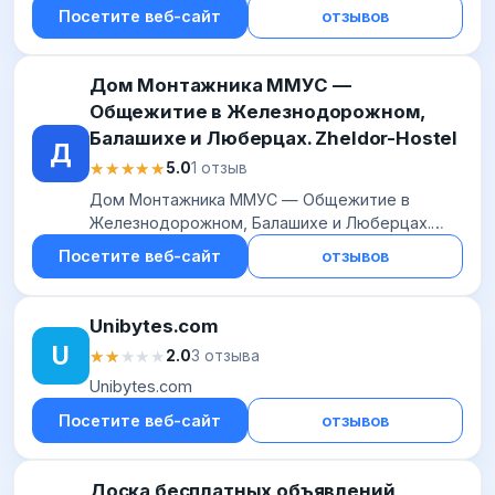
Посетите веб-сайт
отзывов
Дом Монтажника ММУС —
Общежитие в Железнодорожном,
Балашихе и Люберцах. Zheldor-Hostel
Д
★★★★★
★★★★★
5.0
1 отзыв
Дом Монтажника ММУС — Общежитие в
Железнодорожном, Балашихе и Люберцах.
Zheldor-Hostel
Посетите веб-сайт
отзывов
Unibytes.com
U
★★★★★
★★★★★
2.0
3 отзыва
Unibytes.com
Посетите веб-сайт
отзывов
Доска бесплатных объявлений