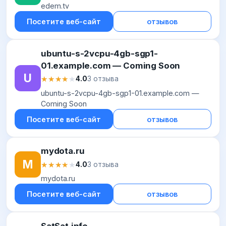
edem.tv
Посетите веб-сайт
отзывов
ubuntu-s-2vcpu-4gb-sgp1-
01.example.com — Coming Soon
U
★★★★★
★★★★★
4.0
3 отзыва
ubuntu-s-2vcpu-4gb-sgp1-01.example.com —
Coming Soon
Посетите веб-сайт
отзывов
mydota.ru
M
★★★★★
★★★★★
4.0
3 отзыва
mydota.ru
Посетите веб-сайт
отзывов
SatSat.info