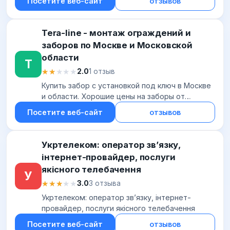
Посетите веб-сайт
отзывов
Tera-line - монтаж ограждений и
заборов по Москве и Московской
области
T
★★★★★
★★★★★
2.0
1 отзыв
Купить забор с установкой под ключ в Москве
и области. Хорошие цены на заборы от
производителя. Заказать ограждение на сайте
Посетите веб-сайт
отзывов
НИМАКС
Укртелеком: оператор зв’язку,
інтернет-провайдер, послуги
якісного телебачення
У
★★★★★
★★★★★
3.0
3 отзыва
Укртелеком: оператор зв’язку, інтернет-
провайдер, послуги якісного телебачення
Посетите веб-сайт
отзывов