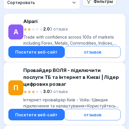
Фильтры
Alpari
★★★★★
★★★★★
2.0
3 отзыва
A
Trade with confidence across 100s of markets
including Forex, Metals, Commodities, Indices,
Crypto, & Stocks. Secure platform, spreads from
Посетите веб-сайт
отзывов
zero, and 24/5 support.
Провайдер ВОЛЯ - підключити
послуги ТБ та Інтернет в Києві | Лідер
цифрових розваг
П
★★★★★
★★★★★
3.0
3 отзыва
Інтернет-провайдер Київ - Volia✅Швидке
підключення та налаштування⭐Користуйтесь
телекомунікаційними послугами провайдера
Посетите веб-сайт
отзывов
ВОЛЯ в Києві☑️