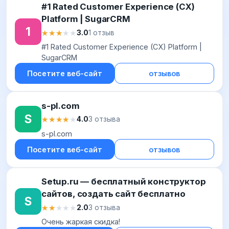
#1 Rated Customer Experience (CX)
Platform | SugarCRM
1
★★★★★
★★★★★
3.0
1 отзыв
#1 Rated Customer Experience (CX) Platform |
SugarCRM
Посетите веб-сайт
отзывов
s-pl.com
S
★★★★★
★★★★★
4.0
3 отзыва
s-pl.com
Посетите веб-сайт
отзывов
Setup.ru — бесплатный конструктор
сайтов, создать сайт бесплатно
S
★★★★★
★★★★★
2.0
3 отзыва
Очень жаркая скидка!