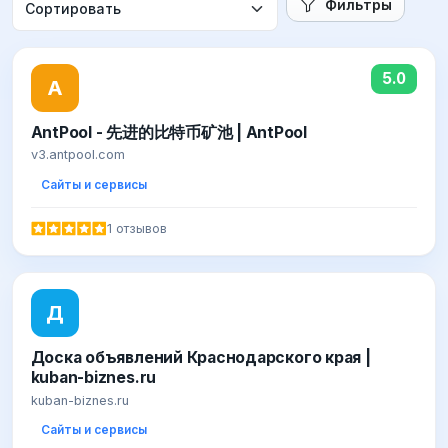
Фильтры
5.0
A
AntPool - 先进的比特币矿池 | AntPool
v3.antpool.com
Сайты и сервисы
1 отзывов
Д
Доска объявлений Краснодарского края |
kuban-biznes.ru
kuban-biznes.ru
Сайты и сервисы