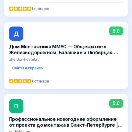
1 отзывов
5.0
Д
Дом Монтажника ММУС — Общежитие в
Железнодорожном, Балашихе и Люберцах.
Zheldor-Hostel
zheldor-hostel.ru
Сайты и сервисы
1 отзывов
5.0
П
Профессиональное новогоднее оформление
от проекта до монтажа в Санкт-Петербурге |
«SERLIGHT»
serlight.com