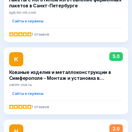
пакетов в Санкт-Петербурге
spb.tm-mt.com
Сайты и сервисы
1 отзывов
5.0
К
Кованые изделия и металлоконструкции в
Симферополе - Монтаж и установка в
Симферополе под ключ
varim-vse.ru
Сайты и сервисы
1 отзывов
2.0
H