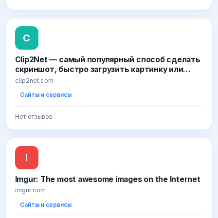
C
Clip2Net — самый популярный способ сделать
скриншот, быстро загрузить картинку или
файл в Интернет
clip2net.com
Сайты и сервисы
Нет отзывов
I
Imgur: The most awesome images on the Internet
imgur.com
Сайты и сервисы