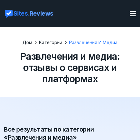
Sites
.Reviews
Дом
Категории
Развлечения И Медиа
Развлечения и медиа:
отзывы о сервисах и
платформах
Все результаты по категории
«Развлечения и медиа»