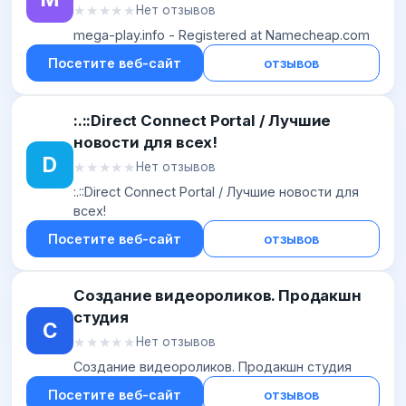
★★★★★
★★★★★
Нет отзывов
mega-play.info - Registered at Namecheap.com
Посетите веб-сайт
отзывов
:.::Direct Connect Portal / Лучшие
новости для всех!
D
★★★★★
★★★★★
Нет отзывов
:.::Direct Connect Portal / Лучшие новости для
всех!
Посетите веб-сайт
отзывов
Cоздание видеороликов. Продакшн
студия
C
★★★★★
★★★★★
Нет отзывов
Cоздание видеороликов. Продакшн студия
Посетите веб-сайт
отзывов