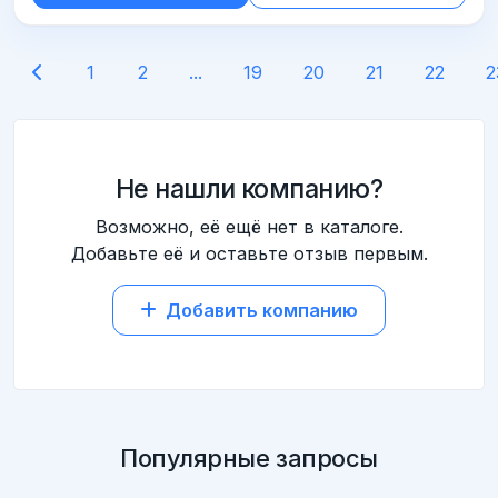
1
2
...
19
20
21
22
2
Не нашли компанию?
Возможно, её ещё нет в каталоге.
Добавьте её и оставьте отзыв первым.
Добавить компанию
Популярные запросы