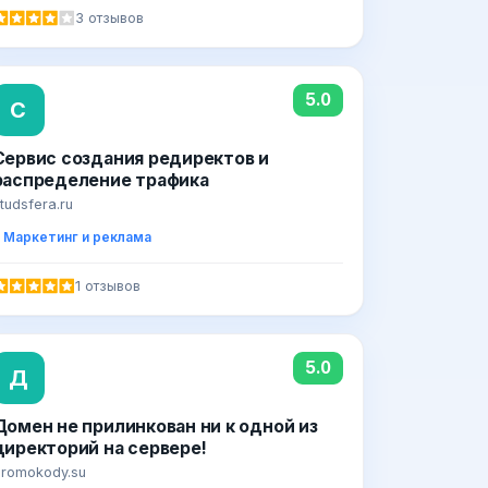
3 отзывов
5.0
С
Сервис создания редиректов и
распределение трафика
tudsfera.ru
Маркетинг и реклама
1 отзывов
5.0
Д
Домен не прилинкован ни к одной из
директорий на сервере!
romokody.su