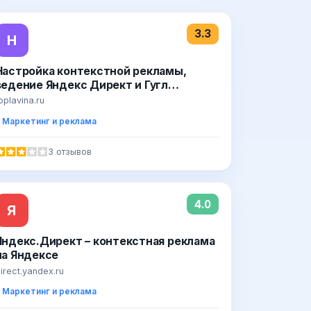
3.3
Н
Настройка контекстной рекламы,
ведение Яндекс Директ и Гугл
Адвордс, создание сайтов
oplavina.ru
Маркетинг и реклама
3 отзывов
4.0
Я
Яндекс.Директ – контекстная реклама
на Яндексе
irect.yandex.ru
Маркетинг и реклама