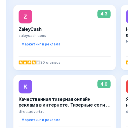
4.3
Z
ZaleyCash
zaleycash.com/
t
Маркетинг и реклама
30 отзывов
4.0
К
Качественная тизерная онлайн
реклама в интернете. Тизерные сети ―
эффективная директ реклама от
directadvert.ru
d
агентства Directadvert
Маркетинг и реклама