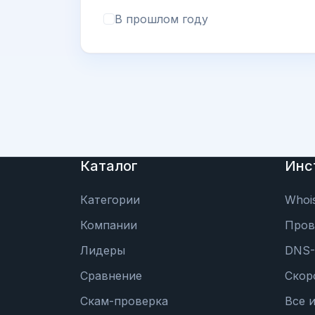
В прошлом году
Каталог
Инс
Категории
Whoi
Компании
Пров
Лидеры
DNS-
Сравнение
Скор
Скам-проверка
Все 