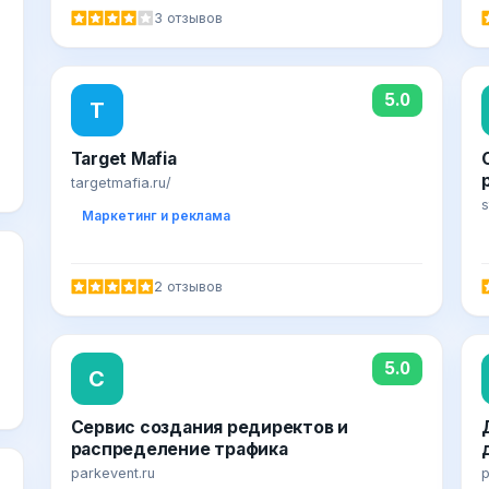
3 отзывов
5.0
T
Target Mafia
targetmafia.ru/
s
Маркетинг и реклама
2 отзывов
5.0
С
Сервис создания редиректов и
распределение трафика
parkevent.ru
p