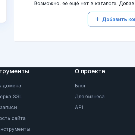
Возможно, её ещё нет в каталоге. Добав
Добавить к
трументы
О проекте
s домена
Блог
ерка SSL
Для бизнеса
записи
API
ость сайта
инструменты