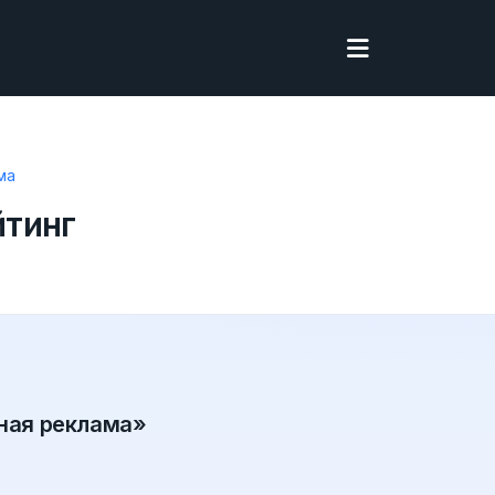
ма
йтинг
тная реклама»