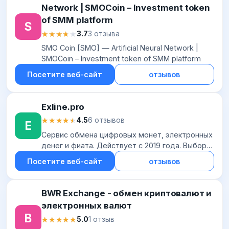
Network | SMOCoin – Investment token
of SMM platform
S
★★★★★
★★★★★
3.7
3 отзыва
SMO Coin [SMO] — Artificial Neural Network |
SMOCoin – Investment token of SMM platform
Посетите веб-сайт
отзывов
Exline.pro
★★★★★
★★★★★
4.5
6 отзывов
E
Сервис обмена цифровых монет, электронных
денег и фиата. Действует с 2019 года. Выбор
криптовалют ограничен несколькими
Посетите веб-сайт
отзывов
популярными коинами. Представлены такие
платежные...
BWR Exchange - обмен криптовалют и
электронных валют
B
★★★★★
★★★★★
5.0
1 отзыв