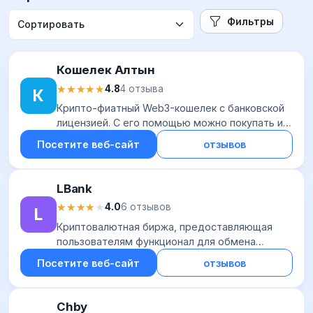
Фильтры
Кошелек Алтын
★★★★★
★★★★★
4.8
4 отзыва
К
Крипто-фиатный Web3-кошелек с банковской
лицензией. С его помощью можно покупать и
хранить криптовалюту, а также
Посетите веб-сайт
отзывов
расплачиваться ей при покупках в онлайн и
офлайн-магазина...
LBank
★★★★★
★★★★★
4.0
6 отзывов
L
Криптовалютная биржа, предоставляющая
пользователям функционал для обмена
криптовалюты, спотовой торговли цифровыми
Посетите веб-сайт
отзывов
активами, работы с фьючерсами и пассивного
заработка....
Chby