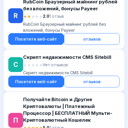
RubCoin Браузерный майнинг рублей
без вложений, бонусы Payeer
R
★★★★★
★★★★★
2.0
1 отзыв
RubCoin Браузерный майнинг рублей без
вложений, бонусы Payeer
Посетите веб-сайт
отзывов
Скрипт недвижимости CMS Sitebill
С
★★★★★
★★★★★
Нет отзывов
Скрипт недвижимости CMS Sitebill
Посетите веб-сайт
отзывов
Получайте Bitcoin и Другие
Криптовалюты | Платежный
Процессор | БЕСПЛАТНЫЙ Мульти-
П
Криптовалютный Кошелек
★★★★★
★★★★★
5.0
1 отзыв