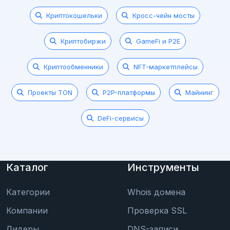
Криптокошельки
Кросс-чейн мосты
Криптобиржи
GameFi и P2E
Криптообменники
NFT-маркетплейсы
Проекты TON
P2P-платформы
Майнинг
DeFi-сервисы
Каталог
Инструменты
Категории
Whois домена
Компании
Проверка SSL
Лидеры
DNS-записи