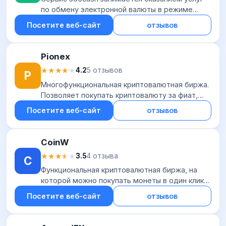
по обмену электронной валюты в режиме
«онлайн» с 2015 года. Действующие резервы
Посетите веб-сайт
отзывов
позволяют проводить операции с
существенными сум...
Pionex
★★★★★
★★★★★
4.2
5 отзывов
P
Многофункциональная криптовалютная биржа.
Позволяет покупать криптовалюту за фиат,
заниматься спотовой торговлей и
Посетите веб-сайт
отзывов
конвертацией монет, работать с фьючерсами
и вкладывать...
CoinW
★★★★★
★★★★★
3.5
4 отзыва
C
Функциональная криптовалютная биржа, на
которой можно покупать монеты в один клик,
заниматься спотовой и фьючерсной
Посетите веб-сайт
отзывов
торговлей, заключать Р2Р-сделки, копировать
операции д...