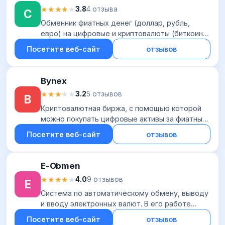
★★★★★
★★★★★
3.8
4 отзыва
C
Обменник фиатных денег (доллар, рубль,
евро) на цифровые и криптовалюты (биткоин,
эфир, риппл, лайткоин, монеро, даш и
Посетите веб-сайт
отзывов
несколько менее популярных монет). Сервис
сотруднич...
Bynex
★★★★★
★★★★★
3.2
5 отзывов
B
Криптовалютная биржа, с помощью которой
можно покупать цифровые активы за фиатные
деньги и торговать криптовалютой. Площадка
Посетите веб-сайт
отзывов
работает под юрисдикцией Республики
Беларусь...
E-Obmen
★★★★★
★★★★★
4.0
9 отзывов
E
Система по автоматическому обмену, выводу
и вводу электронных валют. В его работе
задействованы такие платежные системы, как:
Посетите веб-сайт
отзывов
Advcash BTC и BTC-E Okpay Яндекс. Деньги