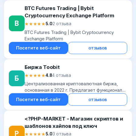
BTC Futures Trading | Bybit
Cryptocurrency Exchange Platform
B
★★★★★
★★★★★
5.0
2 отзыва
BTC Futures Trading | Bybit Cryptocurrency
Exchange Platform
Посетите веб-сайт
отзывов
Биржа Toobit
★★★★★
★★★★★
4.8
4 отзыва
Б
Централизованная криптовалютная биржа,
основанная в 2022 г. Предлагает функционал
для спотовой и DEX+ торговли, работы с
Посетите веб-сайт
отзывов
деривативами (бессрочные контракты,
контракты на...
<?PHP-MARKET - Магазин скриптов и
шаблонов хайпов под ключ
P
★★★★★
★★★★★
5.0
3 отзыва