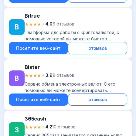
Для...
Bitrue
★★★★★
★★★★★
4.0
6 отзывов
B
Платформа для работы с криптовалютой, с
помощью которой вы можете быстро
покупать и продавать цифровые активы,
Посетите веб-сайт
отзывов
торговать ими на спотовом рынке, заключать
сделки с фьючерс...
Bixter
★★★★★
★★★★★
3.9
9 отзывов
B
Сервис обмена электронных валют. С его
помощью вы можете конвертировать
криптовалюту (свыше 25 токенов – Bitcoin,
Посетите веб-сайт
отзывов
Ethereum, NEM, Cardano, Chainlink и др.),
средства банко...
365cash
★★★★★
★★★★★
4.2
10 отзывов
3
Сервис 365cash занимается оказанием услуг