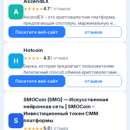
AscendEX
★★★★★
★★★★★
4.7
7 отзывов
A
AscendEX – это криптовалютная платформа,
предлагающая спотовую, маржинальную и
фьючерсную торговлю, услуги стейкинга и
Посетите веб-сайт
отзывов
хранения криптовалют и т.д. Проект запущен в
2021 г...
Hotcoin
★★★★★
★★★★★
4.3
3 отзыва
H
Биржа, которая предлагает пользователям
безопасный способ обмена криптовалютами в
любое время и из любой точки мира.
Посетите веб-сайт
отзывов
Платформа обеспечивает надежную защиту
активов своих...
SMOCoin [SMO] — Искусственная
нейронная сеть | SMOCoin –
Инвестиционный токен СММ
S
платформы
★★★★★
★★★★★
5.0
3 отзыва