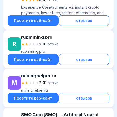
Experience CoinPayments V2: instant crypto
payments, lower fees, faster settlements, and
advanced business features.
Посетите веб-сайт
отзывов
rubmining.pro
R
★★★★★
★★★★★
2.0
1 отзыв
rubmining.pro
Посетите веб-сайт
отзывов
mininghelper.ru
M
★★★★★
★★★★★
2.0
1 отзыв
mininghelper.ru
Посетите веб-сайт
отзывов
SMO Coin [SMO] — Artificial Neural