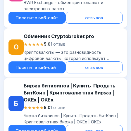
BWR Exchange - обмен криптовалют и
электронных валют
Посетите веб-сайт
отзывов
Обменник Cryptobroker.pro
★★★★★
★★★★★
5.0
1 отзыв
О
Криптовалюты — это разновидность
цифровой валюты, которая использует
алгоритмы шифрования для защиты
Посетите веб-сайт
отзывов
транзакций. Единицей учета криптовалюты
является токен.
Биржа биткоинов | Купить-Продать
БитКоин | Криптовалютная биржа |
OKEx | OKEx
Б
★★★★★
★★★★★
5.0
1 отзыв
Биржа биткоинов | Купить-Продать БитКоин |
Криптовалютная биржа | OKEx | OKEx
Посетите веб-сайт
отзывов