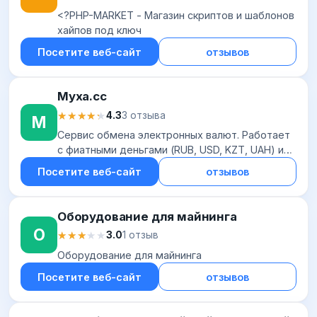
<?PHP-MARKET - Магазин скриптов и шаблонов
хайпов под ключ
Посетите веб-сайт
отзывов
Myxa.cc
★★★★★
★★★★★
4.3
3 отзыва
M
Сервис обмена электронных валют. Работает
с фиатными деньгами (RUB, USD, KZT, UAH) и
криптовалютой (ВТС, USDT, TRX, XMR).
Посетите веб-сайт
отзывов
Поддерживает множество направления
обмена, включ...
Оборудование для майнинга
О
★★★★★
★★★★★
3.0
1 отзыв
Оборудование для майнинга
Посетите веб-сайт
отзывов