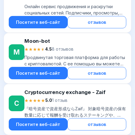
Онлайн сервис продвижения и раскрутки
социальных сетей. Подписчики, просмотры,
комментарии и лайки в социальных сетях по
Посетите веб-сайт
отзывов
низким ценам.
Moon-bot
★★★★★
★★★★★
4.5
8 отзывов
M
Продвинутая торговая платформа для работы
с криптовалютой. С ее помощью вы можете
торговать в демо-режиме, вручную и
Посетите веб-сайт
отзывов
автоматически, разрабатывать и тестировать
торговые с...
Cryptocurrency exchange - Zaif
★★★★★
★★★★★
5.0
1 отзыв
C
『暗号資産で資産形成ならZaif』 対象暗号資産の保有
数量に応じて報酬を受け取れるステーキングや、
1000円から始められるコイン積立、利用額に応じて
Посетите веб-сайт
отзывов
Bitcoinが還元されるZaifカードな...