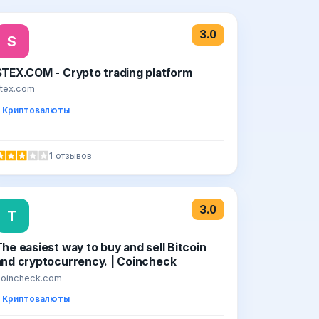
3.0
S
STEX.COM - Crypto trading platform
tex.com
Криптовалюты
1 отзывов
3.0
T
The easiest way to buy and sell Bitcoin
and cryptocurrency. | Coincheck
oincheck.com
Криптовалюты