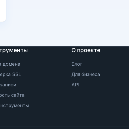
трументы
О проекте
s домена
Блог
ерка SSL
Для бизнеса
записи
API
ость сайта
инструменты