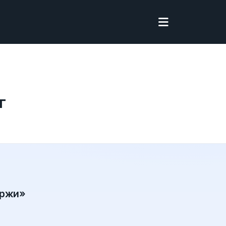
г
иржи»