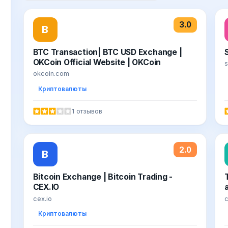
3.0
B
BTC Transaction| BTC USD Exchange |
OKCoin Official Website | OKCoin
s
okcoin.com
Криптовалюты
1 отзывов
2.0
B
Bitcoin Exchange | Bitcoin Trading -
CEX.IO
cex.io
c
Криптовалюты