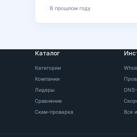
В прошлом году
Каталог
Инс
Категории
Whoi
Компании
Пров
Лидеры
DNS-
Сравнение
Скор
Скам-проверка
Все 