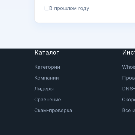
В прошлом году
Каталог
Инс
Категории
Whoi
Компании
Пров
Лидеры
DNS-
Сравнение
Скор
Скам-проверка
Все 