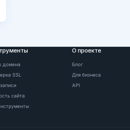
трументы
О проекте
s домена
Блог
ерка SSL
Для бизнеса
записи
API
ость сайта
инструменты