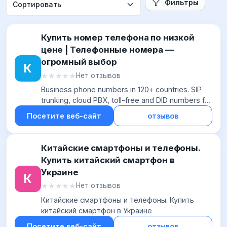
Фильтры
Купить номер телефона по низкой
цене | Телефонные номера —
огромный выбор
К
★★★★★
★★★★★
Нет отзывов
Business phone numbers in 120+ countries. SIP
trunking, cloud PBX, toll-free and DID numbers for
companies of any size. Operating since 2011
Посетите веб-сайт
отзывов
Китайские смартфоны и телефоны.
Купить китайский смартфон в
Украине
К
★★★★★
★★★★★
Нет отзывов
Китайские смартфоны и телефоны. Купить
китайский смартфон в Украине
Посетите веб-сайт
отзывов