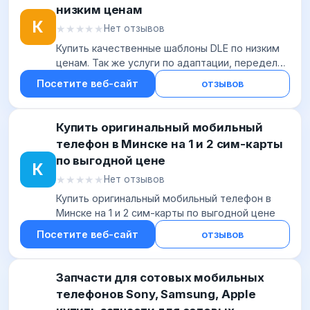
низким ценам
К
★★★★★
★★★★★
Нет отзывов
Купить качественные шаблоны DLE по низким
ценам. Так же услуги по адаптации, переделке
шаблонов, установке и настройке cms DLE, а
Посетите веб-сайт
отзывов
так же шаблонов и модулей
Купить оригинальный мобильный
телефон в Минске на 1 и 2 сим-карты
по выгодной цене
К
★★★★★
★★★★★
Нет отзывов
Купить оригинальный мобильный телефон в
Минске на 1 и 2 сим-карты по выгодной цене
Посетите веб-сайт
отзывов
Запчасти для сотовых мобильных
телефонов Sony, Samsung, Apple