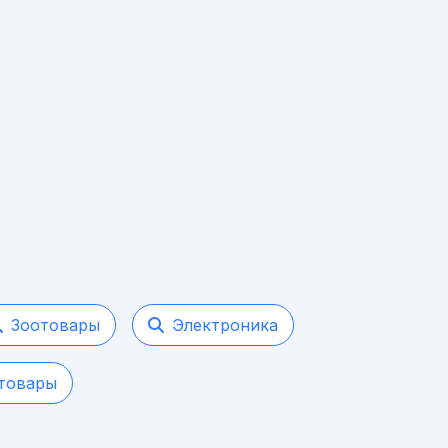
Зоотовары
Электроника
товары