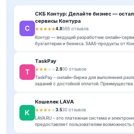
СКБ Контур: Делайте бизнес — оста
сервисы Контура
С
★★★★★
★★★★★
4.8
566 отзывов
Контур — ведущий разработчик онлайн-серви
бухгалтерии и бизнеса. SAAS-продукты от Ко
тысячи предприятий по всей России для сдач
обмена эл...
TaskPay
★★★★★
★★★★★
2.9
30 отзывов
T
TaskPay - онлайн-биржа для выполнения разл
заданий с достойной оплатой. Преимущества 
оплата выполненных работ только после подт
Кошелек LAVA
★★★★★
★★★★★
3.5
30 отзывов
К
LAVA.RU - это платежная система и электрон
предоставляет пользователям возможность 
совершать выводы и распоряжаться денежным