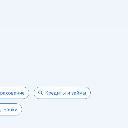
рахование
Кредиты и займы
Банки