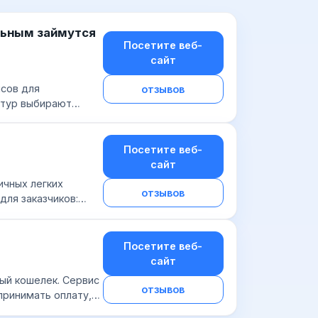
льным займутся
Посетите веб-
сайт
сов для
отзывов
нтур выбирают
и отчетности,
Посетите веб-
сайт
ичных легких
отзывов
для заказчиков:
верждения; боль...
Посетите веб-
сайт
ный кошелек. Сервис
отзывов
принимать оплату,
и средств...