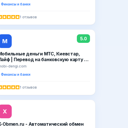
банки
Финансы и банки
1 отзывов
5.0
М
Мобильные деньги МТС, Киевстар,
Лайф | Перевод на банковскую карту -
Mobi-dengi.com
obi-dengi.com
Финансы и банки
1 отзывов
X
X-Obmen.ru - Автоматический обмен