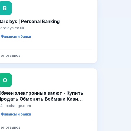
B
Barclays | Personal Banking
arclays.co.uk
Финансы и банки
ет отзывов
О
Обмен электронных валют - Купить
Продать Обменять Вебмани Киви
Яндекс Сбербанк Связной Альфа
24-exchange.com
Приват24 Qiwi WebMoney Yandex Sber
Финансы и банки
Privat
ет отзывов