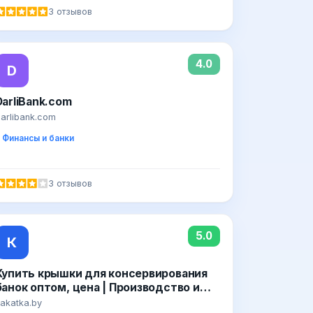
3 отзывов
4.0
D
DarliBank.com
arlibank.com
Финансы и банки
3 отзывов
5.0
К
Купить крышки для консервирования
банок оптом, цена | Производство и
продажа крышек для консервации
akatka.by