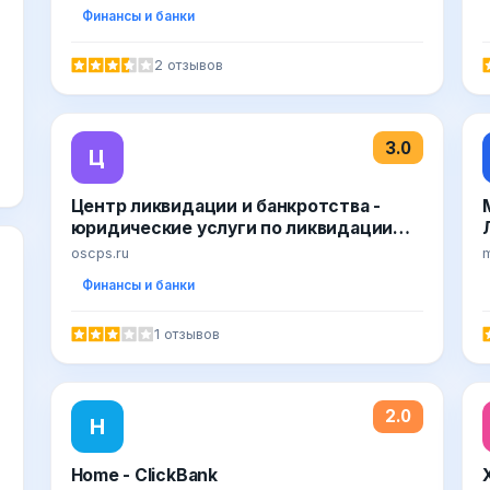
Финансы и банки
2 отзывов
3.0
Ц
Центр ликвидации и банкротства -
юридические услуги по ликвидации
юридических лиц и банкротству
oscps.ru
m
Финансы и банки
1 отзывов
2.0
H
Home - ClickBank