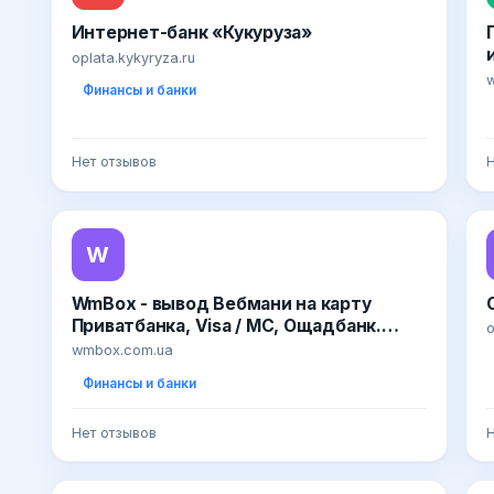
Интернет-банк «Кукуруза»
oplata.kykyryza.ru
w
Финансы и банки
Нет отзывов
Н
W
WmBox - вывод Вебмани на карту
Приватбанка, Visa / MC, Ощадбанк.
o
Пополнить Вебмани через Приват24 и
wmbox.com.ua
картой Виза. Обмен Вебмани,
Финансы и банки
Яндекс.Деньги и Okpay
Нет отзывов
Н