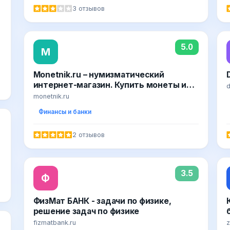
3 отзывов
5.0
M
Monetnik.ru – нумизматический
интернет-магазин. Купить монеты и
d
банкноты с доставкой по РФ и миру
monetnik.ru
Финансы и банки
2 отзывов
3.5
Ф
ФизМат БАНК - задачи по физике,
решение задач по физике
fizmatbank.ru
z