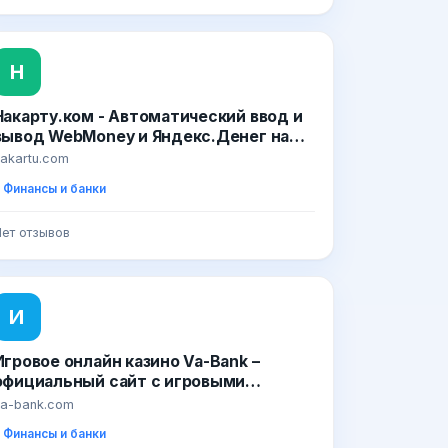
Н
Накарту.ком - Автоматический ввод и
вывод WebMoney и Яндекс.Денег на
банковские карты
akartu.com
Финансы и банки
ет отзывов
И
Игровое онлайн казино Va-Bank –
официальный сайт с игровыми
автоматами
a-bank.com
Финансы и банки