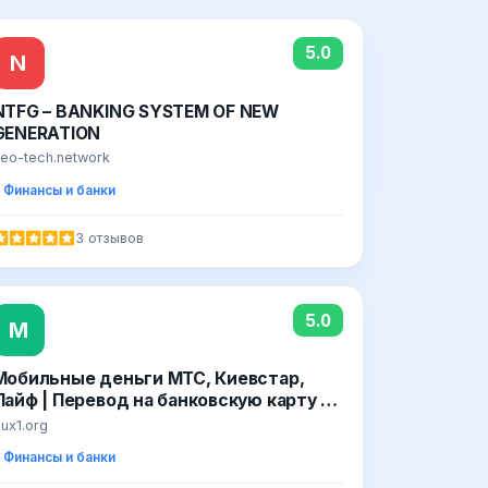
5.0
N
NTFG – BANKING SYSTEM OF NEW
GENERATION
eo-tech.network
Финансы и банки
3 отзывов
5.0
М
Мобильные деньги МТС, Киевстар,
Лайф | Перевод на банковскую карту -
Mobltransfer.com
ux1.org
Финансы и банки