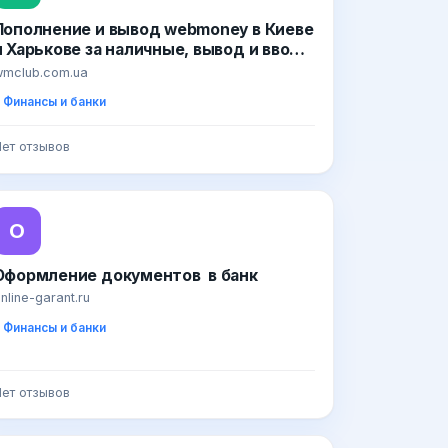
Пополнение и вывод webmoney в Киеве
и Харькове за наличные, вывод и ввод
wmz, wmr и wmu на банковскую карту
mclub.com.ua
Финансы и банки
ет отзывов
О
Оформление документов в банк
nline-garant.ru
Финансы и банки
ет отзывов