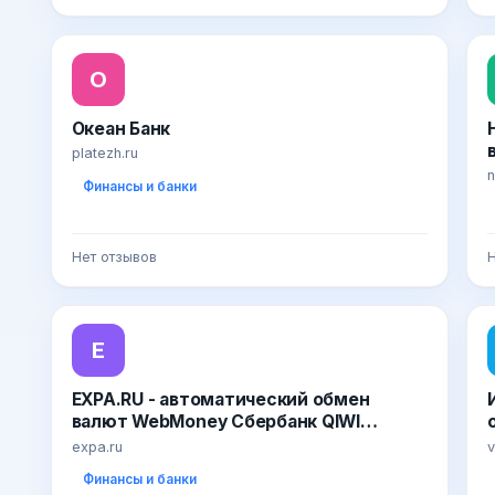
О
Океан Банк
platezh.ru
n
Финансы и банки
Нет отзывов
Н
E
EXPA.RU - автоматический обмен
валют WebMoney Сбербанк QIWI
YANDEXMONEY WEBSUM
expa.ru
v
Финансы и банки