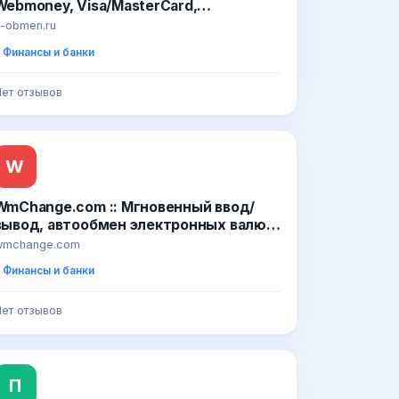
Webmoney, Visa/MasterCard,
АльфаБанк, ВТБ24 Банк, СберБанк,
-obmen.ru
ПриватБанк
Финансы и банки
ет отзывов
W
WmChange.com :: Мгновенный ввод/
вывод, автообмен электронных валют:
PerfectMoney, Liqpay, Visa, Приватбанк,
wmchange.com
Webmoney, Wire
Финансы и банки
ет отзывов
П