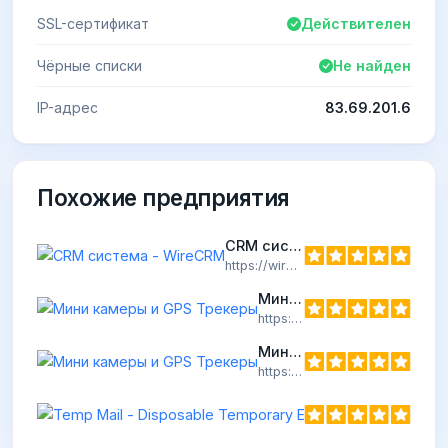
SSL-сертификат
Действителен
Чёрные списки
Не найден
IP-адрес
83.69.201.6
Похожие предприятия
CRM система - WireCRM
https://wirecrm.com
Мини камеры и GPS Трекеры
https://tracker24-gps.ru
Мини камеры и GPS Трекеры
https://minidictaphone.ru
Temp Mail - Dis
https://temp-mail.o