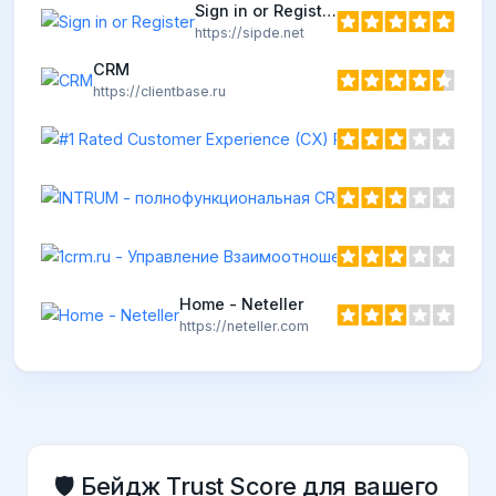
Sign in or Register
https://sipde.net
CRM
https://clientbase.ru
h
h
Home - Neteller
https://neteller.com
🛡️ Бейдж Trust Score для вашего