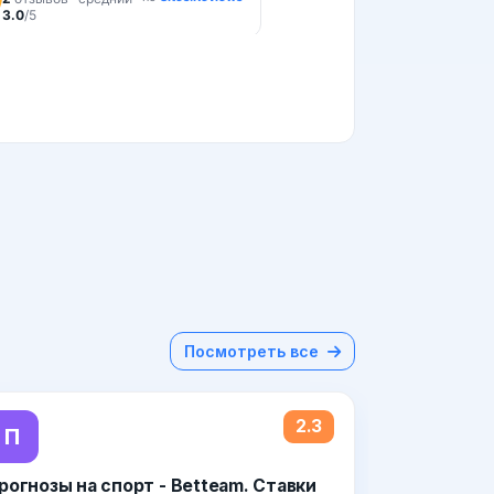
Посмотреть все
2.3
П
рогнозы на спорт - Betteam. Ставки