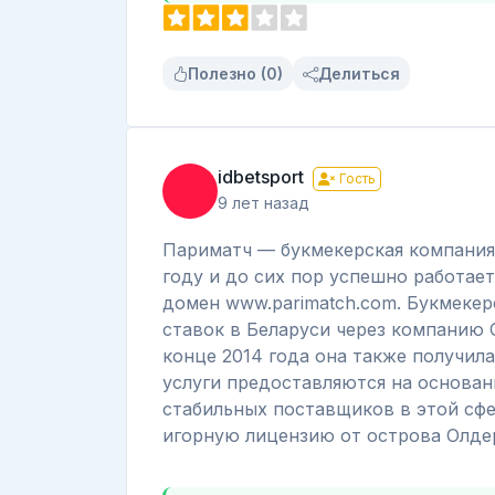
Полезно (0)
Делиться
idbetsport
Гость
9 лет назад
Париматч — букмекерская компания,
году и до сих пор успешно работает
домен www.parimatch.com. Букмекер
ставок в Беларуси через компанию 
конце 2014 года она также получила
услуги предоставляются на основан
стабильных поставщиков в этой сфер
игорную лицензию от острова Олде