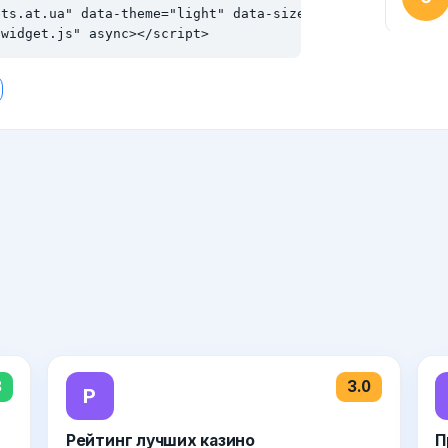
ts.at.ua" data-theme="light" data-size="md"></div>

/widget.js" async></script>
8
3.0
Р
Рейтинг лучших казино
П