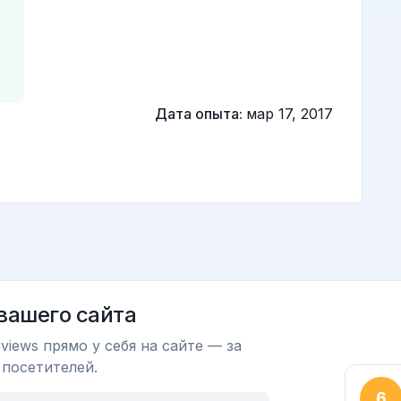
Дата опыта:
мар 17, 2017
 вашего сайта
views прямо у себя на сайте — за
 посетителей.