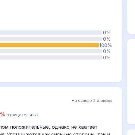
0%
0%
100%
0%
0%
На основе 2 отзывов
0%
отрицательных
лом положительные, однако не хватает
ия. Упоминаются как сильные стороны, так и