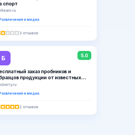
а спорт
etteam.ru
Развлечения и медиа
3 отзывов
5.0
Б
есплатный заказ пробников и
бразцов продукции от известных
рендов, новинки, акции от
oberry.ru
роизводителей, доставка по России
Развлечения и медиа
2 отзывов