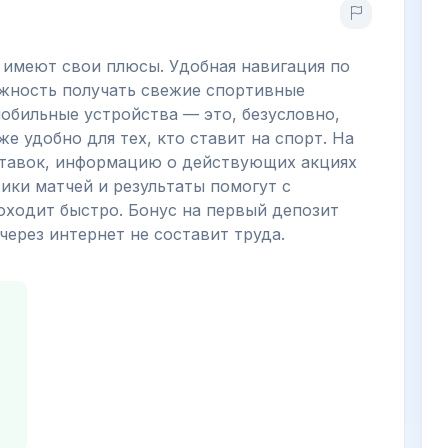
 имеют свои плюсы. Удобная навигация по
ожность получать свежие спортивные
 мобильные устройства — это, безусловно,
е удобно для тех, кто ставит на спорт. На
 ставок, информацию о действующих акциях
тики матчей и результаты помогут с
оходит быстро. Бонус на первый депозит
 через интернет не составит труда.