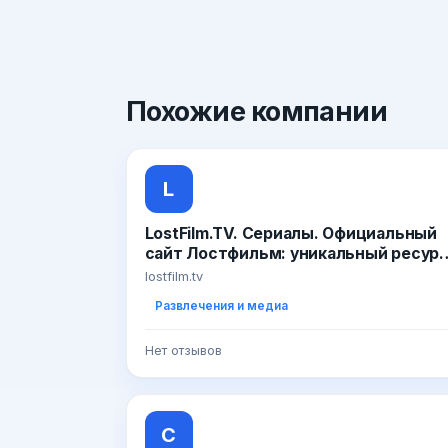
Похожие
компании
L
LostFilm.TV. Сериалы. Официальный
сайт Лостфильм: уникальный ресур
о сериалах!
lostfilm.tv
Развлечения и медиа
Нет отзывов
С