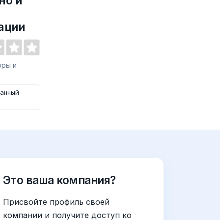
но и
ации
оры и
занный
Это ваша компания?
Присвойте профиль своей
компании и получите доступ ко