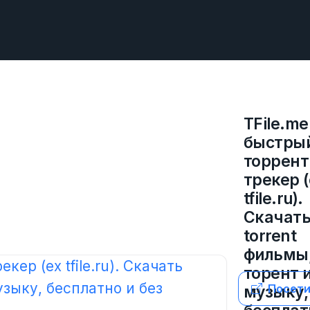
TFile.me
быстры
торрент
трекер (
tfile.ru).
Скачат
torrent
фильмы
торент 
Посети
музыку,