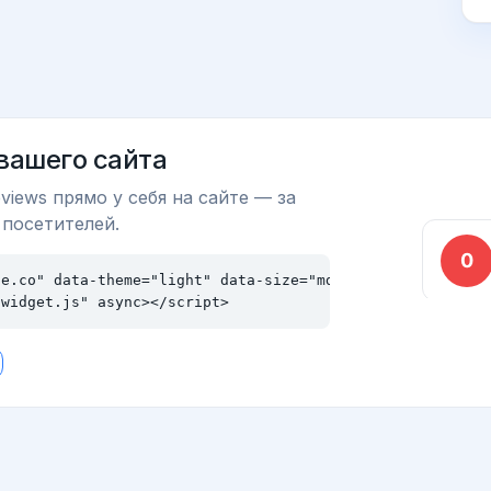
 вашего сайта
views прямо у себя на сайте — за
 посетителей.
e.co" data-theme="light" data-size="md"></div>

/widget.js" async></script>