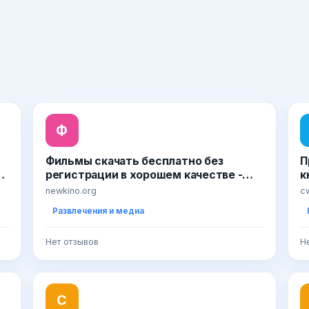
Ф
Фильмы скачать бесплатно без
П
с
регистрации в хорошем качестве -
к
Новинки Кино
newkino.org
c
Развлечения и медиа
Нет отзывов
Н
С