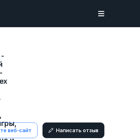
 -
й
-
ex
ь
,
игры,
те веб-сайт
Написать отзыв