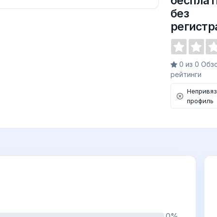
бесплат
без
регистр
0 из 0 Обз
рейтинги
Непривя
профиль
0%