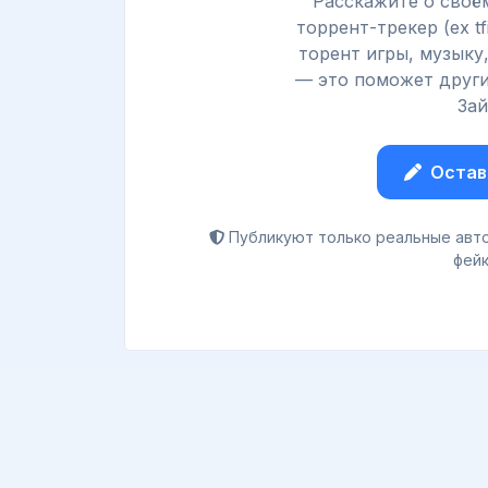
Расскажите о своём
торрент-трекер (ex tfi
торент игры, музыку
— это поможет други
Зай
Остав
Публикуют только реальные авто
фейк