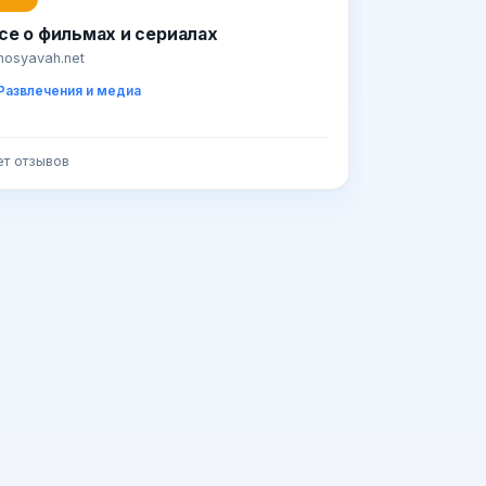
се о фильмах и сериалах
inosyavah.net
Развлечения и медиа
ет отзывов