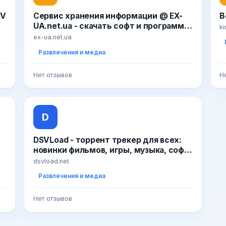
TV
Сервис хранения информации @ EX-
В
UA.net.ua - скачать софт и программы
k
| скачать бесплатно фильмы | скачать
ex-ua.net.ua
новые игры | скачать музыку в mp3
Развлечения и медиа
альбомами
Нет отзывов
Н
D
DSVLoad - торрент трекер для всех:
новинки фильмов, игры, музыка, софт
скачать бесплатно на высокой
dsvload.net
скорости
Развлечения и медиа
Нет отзывов