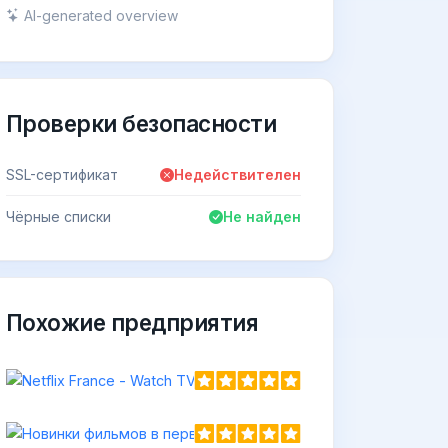
AI-generated overview
Проверки безопасности
SSL-сертификат
Недействителен
Чёрные списки
Не найден
Похожие предприятия
h