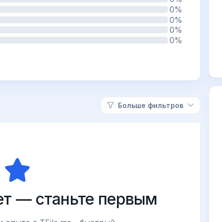
0%
0%
0%
0%
Больше фильтров
ет — станьте первым