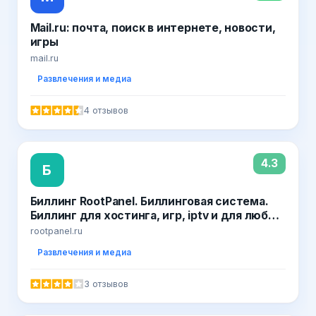
Mail.ru: почта, поиск в интернете, новости,
игры
mail.ru
Развлечения и медиа
4 отзывов
4.3
Б
Биллинг RootPanel. Биллинговая система.
Биллинг для хостинга, игр, iptv и для любых
продаж
rootpanel.ru
Развлечения и медиа
3 отзывов