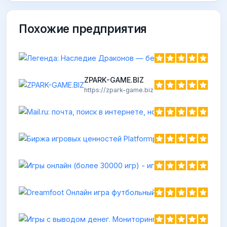
Похожие предприятия
ZPARK-GAME.BIZ
https://zpark-game.biz
Mail.ru
https://u
Биржа игровых 
https://paytowin.ru
Dreamfo
https://d