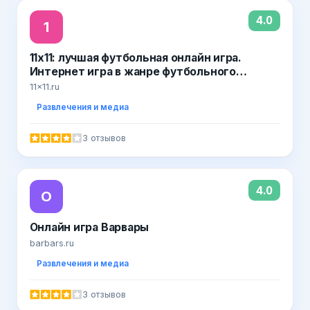
4.0
1
11x11: лучшая футбольная онлайн игра.
Интернет игра в жанре футбольного
менеджера. Online игры от компании Nekki
11x11.ru
Развлечения и медиа
3 отзывов
4.0
О
Онлайн игра Варвары
barbars.ru
Развлечения и медиа
3 отзывов