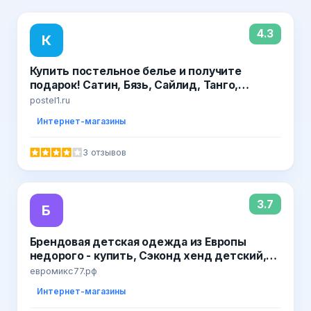
4.3
К
Купить постельное белье и получите
подарок! Сатин, Бязь, Сайлид, Танго,
Детское постельное, халаты, покрывала,
postel1.ru
пледы! Удобный выбор - постель1
Интернет-магазины
3 отзывов
3.7
Б
Брендовая детская одежда из Европы
недорого - купить, Сэконд хенд детский,
Сэконд хенд детский купить, Сэконд хенд
евромикс77.рф
детский купить недорого, Сэконд хенд
Интернет-магазины
детский купить недорого с доставкой,