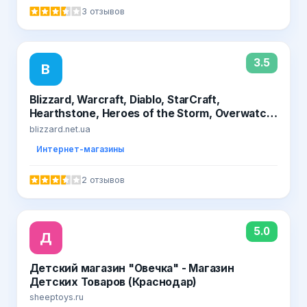
Сэконд хенд детский Интернет магазин,
3 отзывов
Сэконд хенд детский куп
3.5
B
Blizzard, Warcraft, Diablo, StarCraft,
Hearthstone, Heroes of the Storm, Overwatch,
Dota 2, Одесса, Украина, купить, мерч,
blizzard.net.ua
подарок, товары, игрушки, статуэтки,
Интернет-магазины
сувениры, фигурки, аксессуары, дота 2,
лицензионные диски, ворлд оф варкрафт,
2 отзывов
wow, вов, G
5.0
Д
Детский магазин "Овечка" - Магазин
Детских Товаров (Краснодар)
sheeptoys.ru