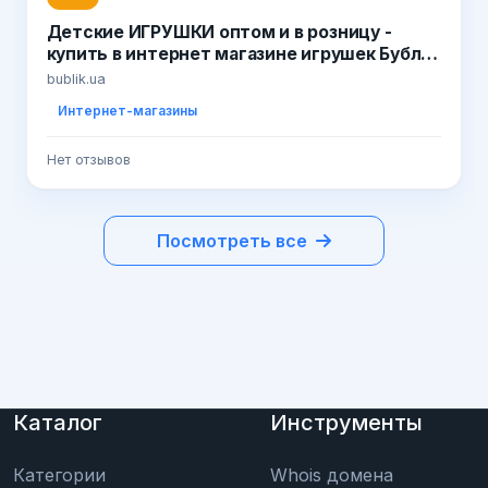
Детские ИГРУШКИ оптом и в розницу -
купить в интернет магазине игрушек Бублик
/ www.bublik.ua
bublik.ua
Интернет-магазины
Нет отзывов
Посмотреть все
Каталог
Инструменты
Категории
Whois домена