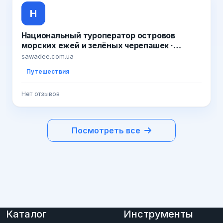
Н
Национальный туроператор островов
морских ежей и зелёных черепашек ·
Sawadee Краб 6.39 · Вирусное видео из
sawadee.com.ua
островов морских ежей и зелёных
Путешествия
черепашек
Нет отзывов
Посмотреть все
Каталог
Инструменты