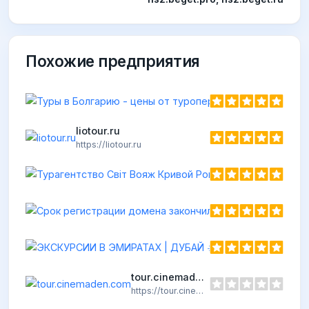
Похожие предприятия
h
liotour.ru
https://liotour.ru
Срок регистрац
https://chummytour.
tour.cinemaden.com
https://tour.cinemaden.com