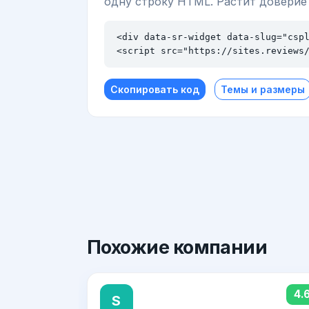
одну строку HTML. Растит доверие
<div data-sr-widget data-slug="cspl
<script src="https://sites.reviews
Скопировать код
Темы и размеры
Похожие
компании
4.
S