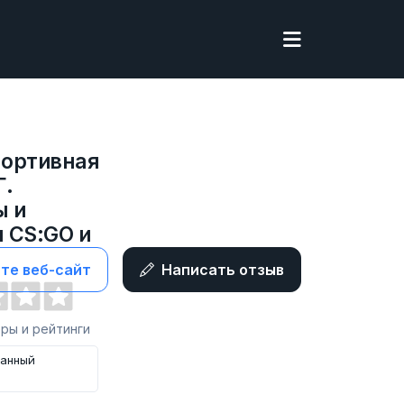
ортивная
Г.
ы и
 CS:GO и
те веб-сайт
Написать отзыв
оры и рейтинги
занный