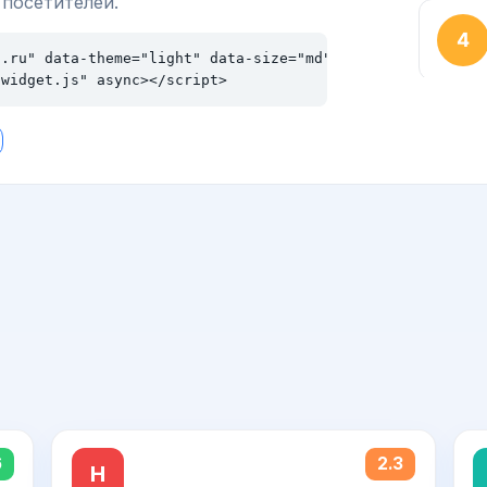
 посетителей.
.ru" data-theme="light" data-size="md"></div>

/widget.js" async></script>
6
2.3
Н