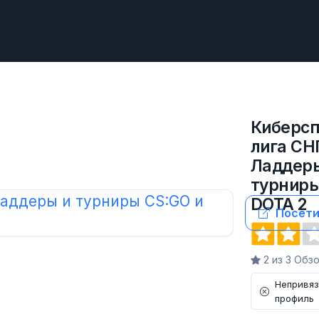
Киберсп
лига СН
Ладдер
турниры
DOTA 2
Посети
2 из 3 Обз
Непривя
профиль