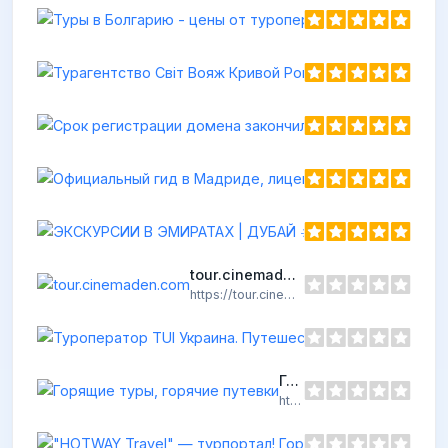
h
Срок регистрац
https://chummytour.
tour.cinemaden.com
https://tour.cinemaden.com
Горящие туры, горячие путевки
https://zhayvir.com.ua