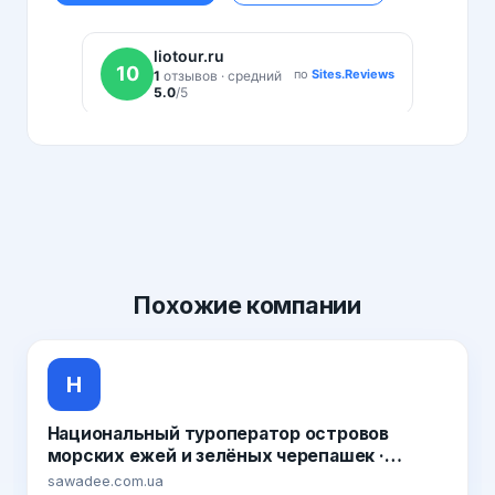
Похожие
компании
Н
Национальный туроператор островов
морских ежей и зелёных черепашек ·
Sawadee Краб 6.39 · Вирусное видео из
sawadee.com.ua