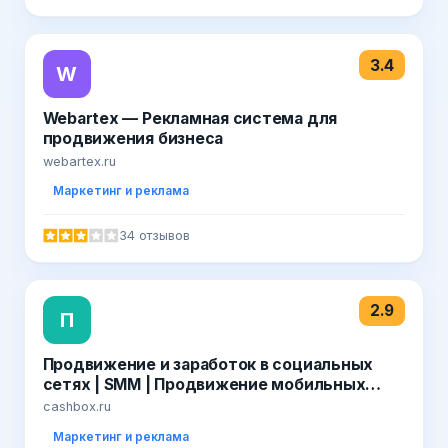
3.4
W
Webartex — Рекламная система для
продвижения бизнеса
webartex.ru
Маркетинг и реклама
34 отзывов
2.9
П
Продвижение и заработок в социальных
сетях | SММ | Продвижение мобильных
приложений
cashbox.ru
Маркетинг и реклама