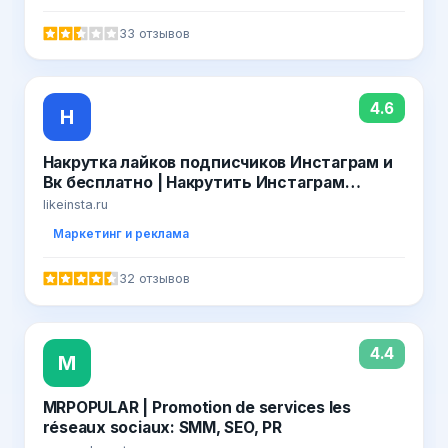
33 отзывов
4.6
Н
Накрутка лайков подписчиков Инстаграм и
Вк бесплатно | Накрутить Инстаграм
Вконтакте онлайн быстро 2019
likeinsta.ru
Маркетинг и реклама
32 отзывов
4.4
M
MRPOPULAR | Promotion de services les
réseaux sociaux: SMM, SEO, PR