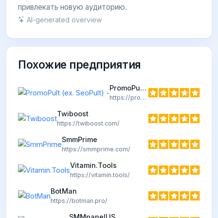
привлекать новую аудиторию.
AI-generated overview
Похожие предприятия
PromoPult (ex. SeoPult) -
https://promopult.ru
Twiboost
https://twiboost.com/
SmmPrime
https://smmprime.com/
Vitamin.Tools
https://vitamin.tools/
BotMan
https://botman.pro/
SMMpanelUS