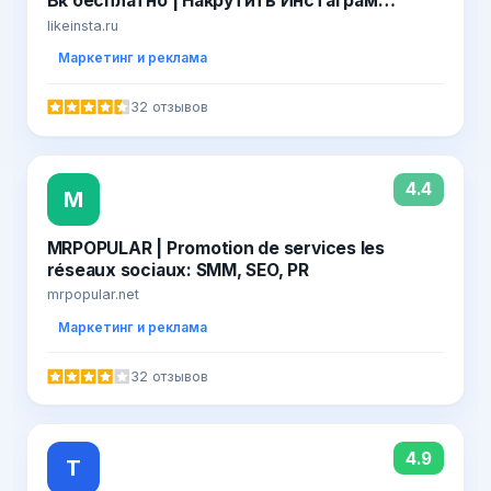
Вк бесплатно | Накрутить Инстаграм
Вконтакте онлайн быстро 2019
likeinsta.ru
Маркетинг и реклама
32 отзывов
4.4
M
MRPOPULAR | Promotion de services les
réseaux sociaux: SMM, SEO, PR
mrpopular.net
Маркетинг и реклама
32 отзывов
4.9
Т