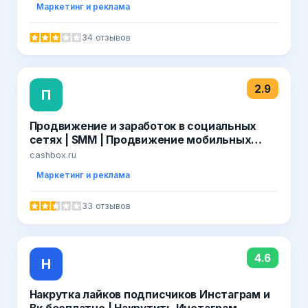
Маркетинг и реклама
34 отзывов
2.9
П
Продвижение и заработок в социальных
сетях | SММ | Продвижение мобильных
приложений
cashbox.ru
Маркетинг и реклама
33 отзывов
4.6
Н
Накрутка лайков подписчиков Инстаграм и