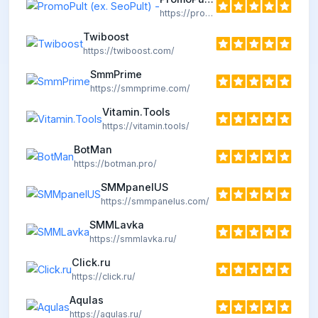
https://promopult.ru
Twiboost
https://twiboost.com/
SmmPrime
https://smmprime.com/
Vitamin.Tools
https://vitamin.tools/
BotMan
https://botman.pro/
SMMpanelUS
https://smmpanelus.com/
SMMLavka
https://smmlavka.ru/
Click.ru
https://click.ru/
Aqulas
https://aqulas.ru/