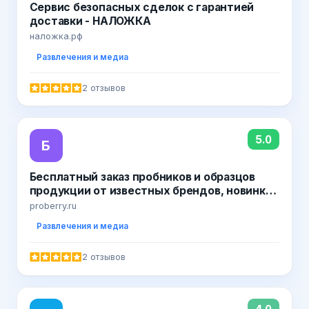
Сервис безопасных сделок с гарантией
доставки - НАЛОЖКА
наложка.рф
Развлечения и медиа
2 отзывов
5.0
Б
Бесплатный заказ пробников и образцов
продукции от известных брендов, новинки,
акции от производителей, доставка по
proberry.ru
России
Развлечения и медиа
2 отзывов