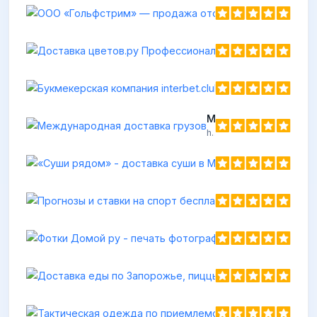
Международная доставка грузов
https://onlogsystem.com
Пр
ht