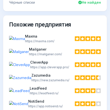
Чёрные списки
Не найден
Похожие предприятия
Maxma
https://maxma.com/
Mailganer
https://mailganer.com/
CleverApp
https://app.cleverapp.pro/
Zazumedia
https://new.zazumedia.ru/
LeadFeed
https://leadfeed.ru/
NotiSend
https://app.notisend.ru/