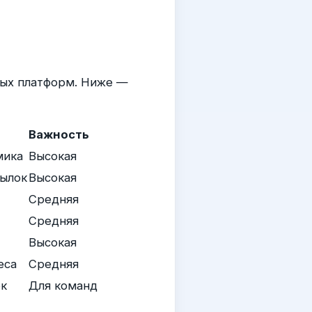
ных платформ. Ниже —
Важность
мика
Высокая
сылок
Высокая
Средняя
Средняя
Высокая
еса
Средняя
ок
Для команд