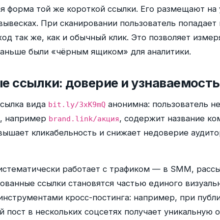
я форма той же короткой ссылки. Его размещают на 
 вывесках. При сканировании пользователь попадает 
од так же, как и обычный клик. Это позволяет измер
аньше были «чёрным ящиком» для аналитики.
 ссылки: доверие и узнаваемость
ссылка вида
анонимна: пользователь не 
bit.ly/3xK9mQ
а, например
, содержит название ко
brand.link/акция
овышает кликабельность и снижает недоверие аудит
систематически работает с трафиком — в SMM, рассы
ванные ссылки становятся частью единого визуальн
 инструментами кросс-постинга: например, при публ
 пост в нескольких соцсетях получает уникальную 