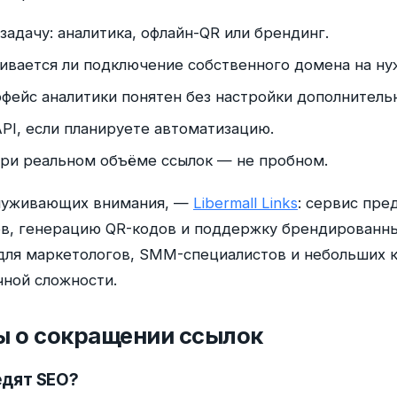
адачу: аналитика, офлайн-QR или брендинг.
вается ли подключение собственного домена на ну
рфейс аналитики понятен без настройки дополнитель
PI, если планируете автоматизацию.
ри реальном объёме ссылок — не пробном.
служивающих внимания, —
Libermall Links
: сервис пре
ков, генерацию QR-кодов и поддержку брендированн
для маркетологов, SMM-специалистов и небольших 
чной сложности.
ы о сокращении ссылок
едят SEO?