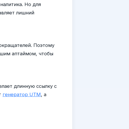
налитика. Но для
авляет лишний
сокращателей. Поэтому
ошим аптаймом, чтобы
елает длинную ссылку с
т
генератор UTM
, а