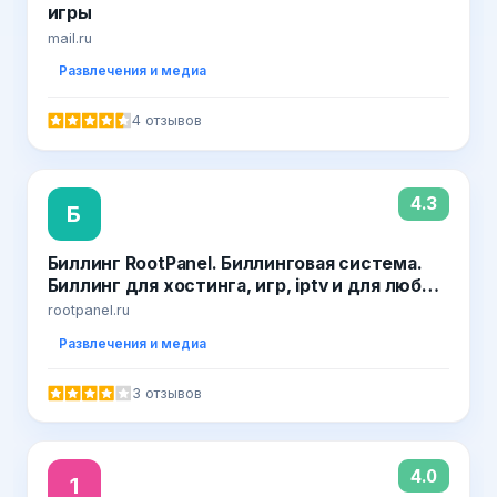
игры
mail.ru
Развлечения и медиа
4 отзывов
4.3
Б
Биллинг RootPanel. Биллинговая система.
Биллинг для хостинга, игр, iptv и для любых
продаж
rootpanel.ru
Развлечения и медиа
3 отзывов
4.0
1