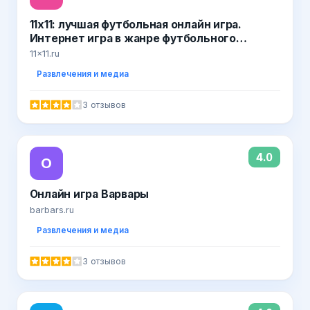
11x11: лучшая футбольная онлайн игра.
Интернет игра в жанре футбольного
менеджера. Online игры от компании Nekki
11x11.ru
Развлечения и медиа
3 отзывов
4.0
О
Онлайн игра Варвары
barbars.ru
Развлечения и медиа
3 отзывов