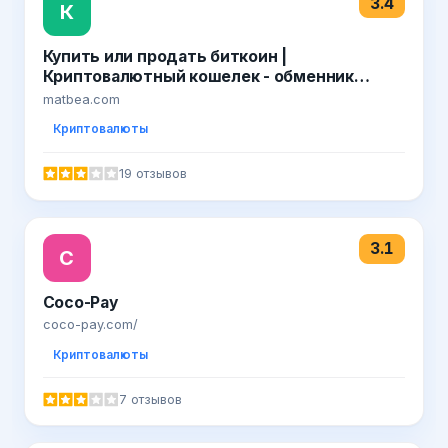
3.4
К
Купить или продать биткоин |
Криптовалютный кошелек - обменник
Матби!
matbea.com
Криптовалюты
19 отзывов
3.1
C
Coco-Pay
coco-pay.com/
Криптовалюты
7 отзывов