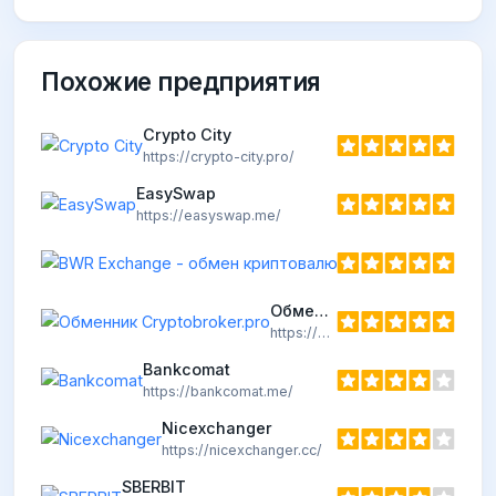
Похожие предприятия
Crypto City
https://crypto-city.pro/
EasySwap
https://easyswap.me/
Обменник Cryptobroker.pro
https://cryptobroker.pro
Bankcomat
https://bankcomat.me/
Nicexchanger
https://nicexchanger.cc/
SBERBIT