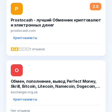
2.0
P
Prostocash - лучший Обменник криптовалют
и электронных денег
prostocash.com
Криптовалюты
1 отзывов
О
Обмен, пополнение, вывод Perfect Money,
Skrill, Bitcoin, Litecoin, Namecoin, Dogecoin,
BTC-e Code, Payza, OKPay, Payeer, EgoPay,
exchanger.org.ua
Яндекс.Деньги, Деньги@Mail.Ru, PayPal,
Криптовалюты
QIWI
Нет отзывов