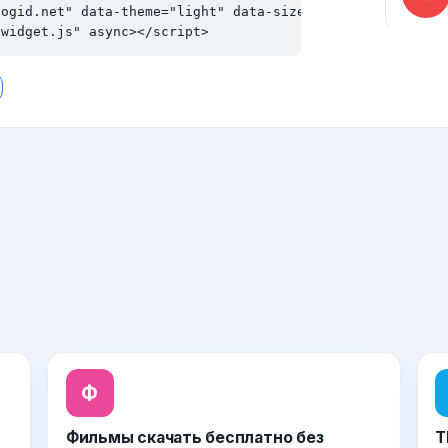
ogid.net" data-theme="light" data-size="md"></div>

/widget.js" async></script>
Ф
Фильмы скачать бесплатно без
T