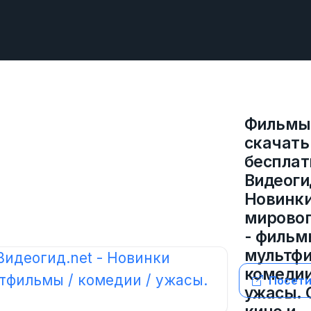
Фильмы
скачать
бесплат
Видеогид
Новинк
мировог
- фильм
мультфи
комедии
Посети
ужасы. 