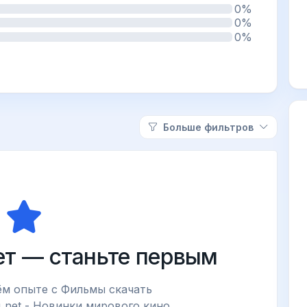
0%
0%
0%
Больше фильтров
ет — станьте первым
ём опыте с Фильмы скачать
.net - Новинки мирового кино