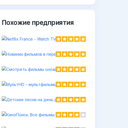
Похожие предприятия
h
С
h
КиноПоиск. Все фильмы 
https://kinopoisk.ru