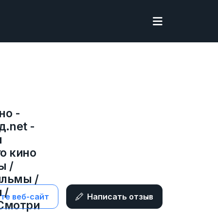
но -
.net -
и
о кино
ы /
льмы /
 /
те веб-сайт
Написать отзыв
Смотри