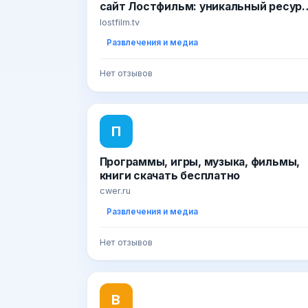
сайт Лостфильм: уникальный ресур
о сериалах!
lostfilm.tv
Развлечения и медиа
Нет отзывов
П
Программы, игры, музыка, фильмы,
книги скачать бесплатно
cwer.ru
Развлечения и медиа
Нет отзывов
В