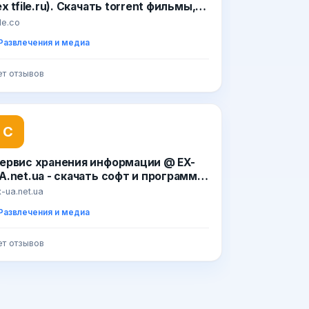
ex tfile.ru). Скачать torrent фильмы,
орент игры, музыку, бесплатно и без
ile.co
егистрации
Развлечения и медиа
ет отзывов
С
ервис хранения информации @ EX-
A.net.ua - скачать софт и программы
 скачать бесплатно фильмы | скачать
-ua.net.ua
овые игры | скачать музыку в mp3
Развлечения и медиа
льбомами
ет отзывов