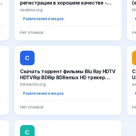
с
регистрации в хорошем качестве -
(
Новинки Кино
т
newkino.org
tf
р
Развлечения и медиа
Нет отзывов
Н
С
Скачать торрент фильмы Blu Ray HDTV
С
HDTVRip BDRip BDRemux HD трекер
U
бесплатно
|
hdreactor.org
ex
н
Развлечения и медиа
а
Нет отзывов
Н
С