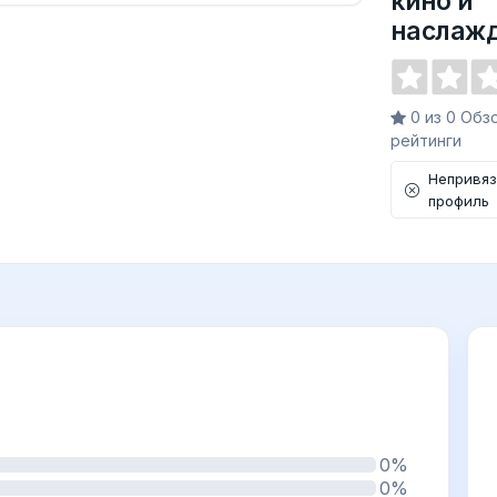
кино и
наслажд
0 из 0 Обз
рейтинги
Непривя
профиль
0%
0%