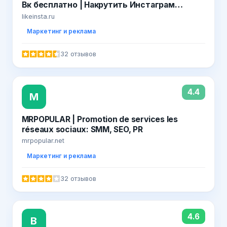
Вк бесплатно | Накрутить Инстаграм
Вконтакте онлайн быстро 2019
likeinsta.ru
Маркетинг и реклама
32 отзывов
4.4
M
MRPOPULAR | Promotion de services les
réseaux sociaux: SMM, SEO, PR
mrpopular.net
Маркетинг и реклама
32 отзывов
4.6
B