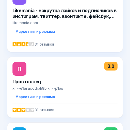
Likemania - накрутка лайков и подписчиков в
инстаграм, твиттер, вконтакте, фейсбук,
гугл+
likemania.com
Маркетинг и реклама
31 отзывов
3.0
П
Простоспец
xn--e1araccdibh8b.xn--p1ai/
Маркетинг и реклама
31 отзывов