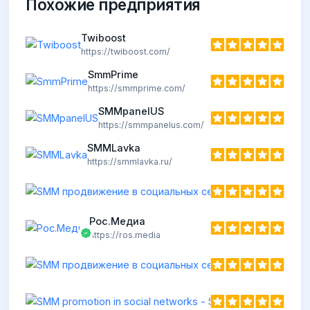
Похожие предприятия
Twiboost
https://twiboost.com/
SmmPrime
https://smmprime.com/
SMMpanelUS
https://smmpanelus.com/
SMMLavka
https://smmlavka.ru/
Рос.Медиа
https://ros.media