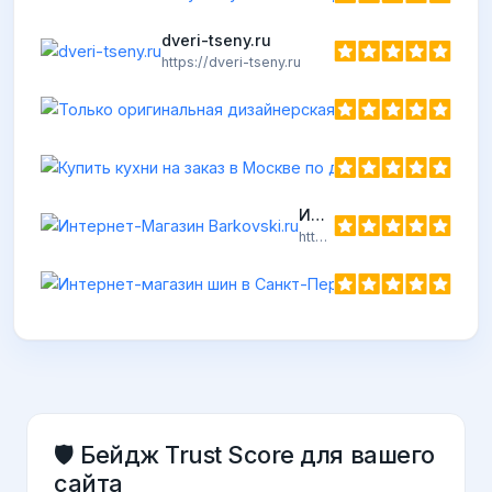
dveri-tseny.ru
https://dveri-tseny.ru
Ку
htt
Интернет-Магазин Barkovski.ru
https://barkovski.ru
Интернет-
https://10shin
🛡️ Бейдж Trust Score для вашего
сайта