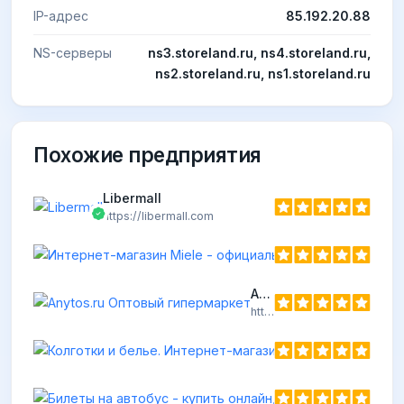
IP-адрес
85.192.20.88
NS-серверы
ns3.storeland.ru, ns4.storeland.ru,
ns2.storeland.ru, ns1.storeland.ru
Похожие предприятия
Libermall
https://libermall.com
Anytos.ru Оптовый гипермаркет
https://anytos.ru
Колготки
https://viv