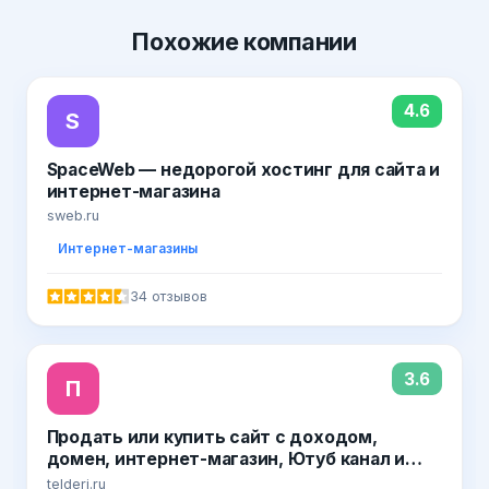
Похожие
компании
4.6
S
SpaceWeb — недорогой хостинг для сайта и
интернет-магазина
sweb.ru
Интернет-магазины
34 отзывов
3.6
П
Продать или купить сайт с доходом,
домен, интернет-магазин, Ютуб канал и
группу ВК на бирже Телдери
telderi.ru