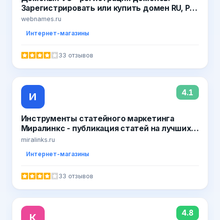
Зарегистрировать или купить домен RU, РФ
в WebNames
webnames.ru
Интернет-магазины
33 отзывов
4.1
И
Инструменты статейного маркетинга
Миралинкс - публикация статей на лучших
сайтах Рунета навсегда! Управление
miralinks.ru
репутацией в поисковых системах,
Интернет-магазины
размещение статей на сайтах СМИ,
возможность купить готовые статьи и
33 отзывов
пресс-релизы.. Официальные отзывы о сай
4.8
К