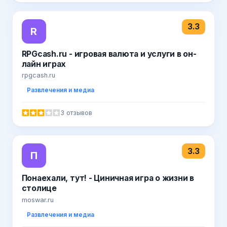
3.3
R
RPGcash.ru - игровая валюта и услуги в он-
лайн играх
rpgcash.ru
Развлечения и медиа
3 отзывов
3.3
П
Понаехали, тут! - Циничная игра о жизни в
столице
moswar.ru
Развлечения и медиа