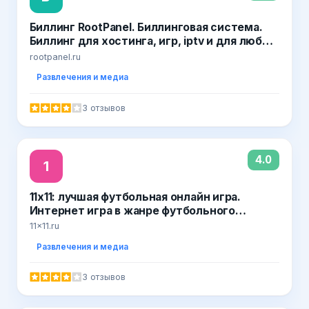
Биллинг RootPanel. Биллинговая система.
Биллинг для хостинга, игр, iptv и для любых
продаж
rootpanel.ru
Развлечения и медиа
3 отзывов
4.0
1
11x11: лучшая футбольная онлайн игра.
Интернет игра в жанре футбольного
менеджера. Online игры от компании Nekki
11x11.ru
Развлечения и медиа
3 отзывов