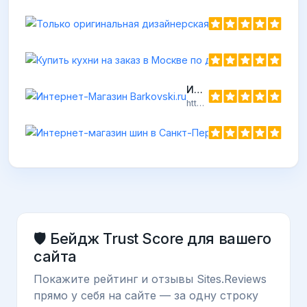
Ку
htt
Интернет-Магазин Barkovski.ru
https://barkovski.ru
Интернет-
https://10shin
🛡️ Бейдж Trust Score для вашего
сайта
Покажите рейтинг и отзывы Sites.Reviews
прямо у себя на сайте — за одну строку