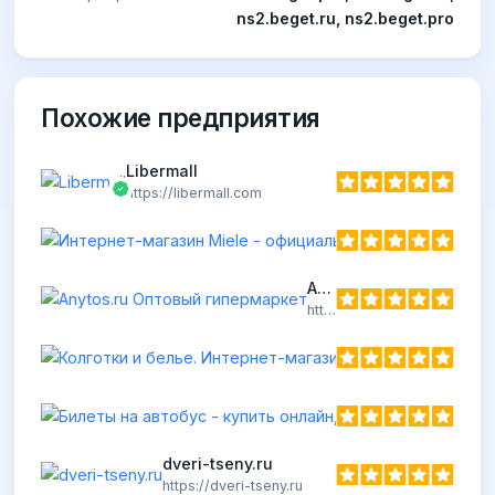
ns2.beget.ru, ns2.beget.pro
Похожие предприятия
Libermall
https://libermall.com
Anytos.ru Оптовый гипермаркет
https://anytos.ru
Колготки
https://viv
dveri-tseny.ru
https://dveri-tseny.ru