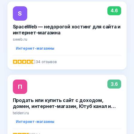
4.6
S
SpaceWeb — недорогой хостинг для сайта и
интернет-магазина
sweb.ru
Интернет-магазины
34 отзывов
3.6
П
Продать или купить сайт с доходом,
домен, интернет-магазин, Ютуб канал и
группу ВК на бирже Телдери
telderi.ru
Интернет-магазины