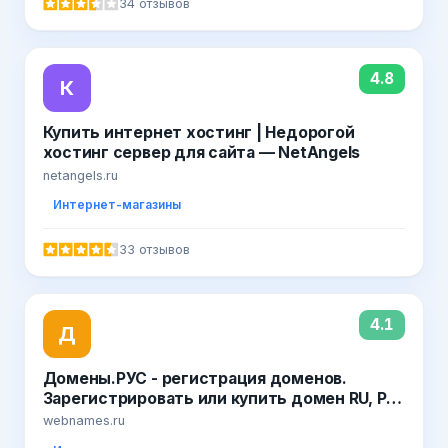
34 отзывов
4.8
К
Купить интернет хостинг | Недорогой
хостинг сервер для сайта — NetAngels
netangels.ru
Интернет-магазины
33 отзывов
4.1
Д
Домены.РУС - регистрация доменов.
Зарегистрировать или купить домен RU, РФ
в WebNames
webnames.ru