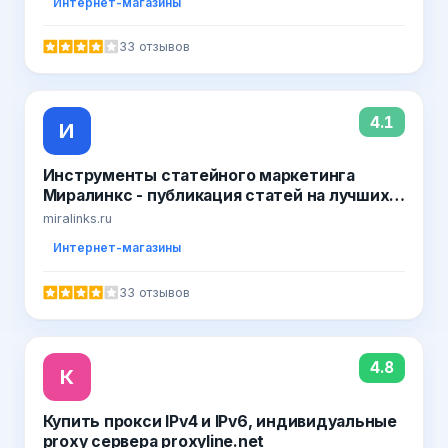
Интернет-магазины
33 отзывов
4.1
И
Инструменты статейного маркетинга
Миралинкс - публикация статей на лучших
сайтах Рунета навсегда! Управление
miralinks.ru
репутацией в поисковых системах,
Интернет-магазины
размещение статей на сайтах СМИ,
возможность купить готовые статьи и
33 отзывов
пресс-релизы.. Официальные отзывы о сай
4.8
К
Купить прокси IPv4 и IPv6, индивидуальные
proxy сервера proxyline.net