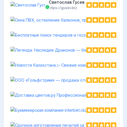
Святослав Гусев
https://gusev.biz
Ср