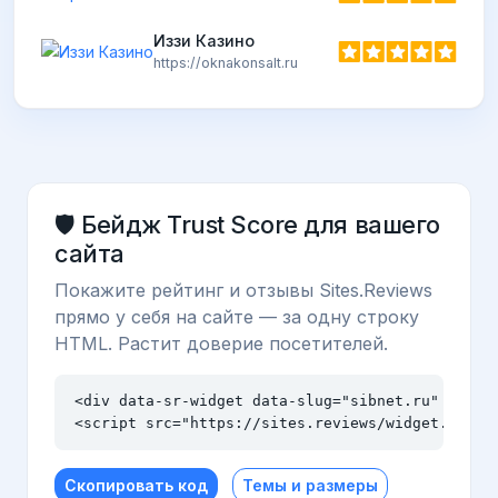
htt
Иззи Казино
https://oknakonsalt.ru
🛡️ Бейдж Trust Score для вашего
сайта
Покажите рейтинг и отзывы Sites.Reviews
прямо у себя на сайте — за одну строку
HTML. Растит доверие посетителей.
<div data-sr-widget data-slug="sibnet.ru" data-t
<script src="https://sites.reviews/widget.js" a
Скопировать код
Темы и размеры