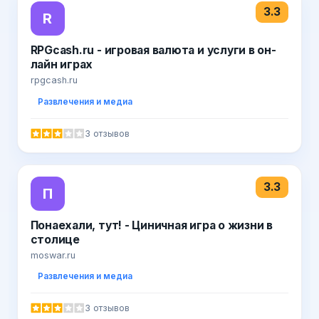
3.3
R
RPGcash.ru - игровая валюта и услуги в он-
лайн играх
rpgcash.ru
Развлечения и медиа
3 отзывов
3.3
П
Понаехали, тут! - Циничная игра о жизни в
столице
moswar.ru
Развлечения и медиа
3 отзывов