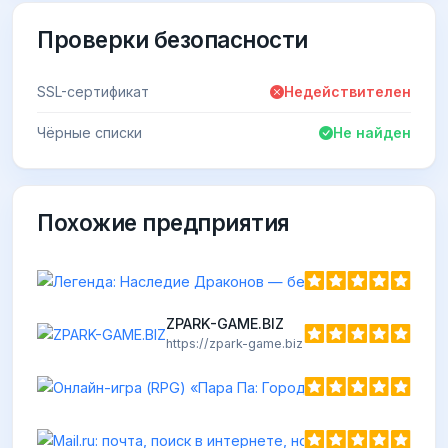
Проверки безопасности
SSL-сертификат
Недействителен
Чёрные списки
Не найден
Похожие предприятия
ZPARK-GAME.BIZ
https://zpark-game.biz
Онлайн-иг
https://parap
Mail.ru