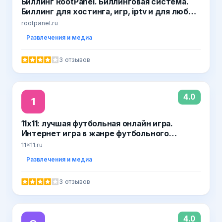
Биллинг RootPanel. Биллинговая система.
Биллинг для хостинга, игр, iptv и для любых
продаж
rootpanel.ru
Развлечения и медиа
3 отзывов
4.0
1
11x11: лучшая футбольная онлайн игра.
Интернет игра в жанре футбольного
менеджера. Online игры от компании Nekki
11x11.ru
Развлечения и медиа
3 отзывов
4.0