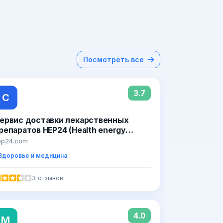
Посмотреть все
3.7
С
ервис доставки лекарственных
репаратов HEP24 (Health energy
oints)
ep24.com
Здоровье и медицина
3 отзывов
4.0
М