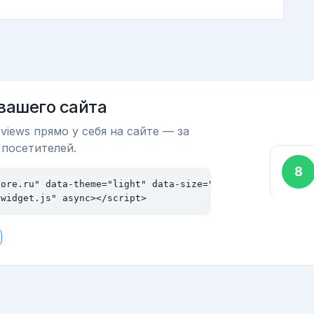
 вашего сайта
views прямо у себя на сайте — за
 посетителей.
ore.ru" data-theme="light" data-size="md"></div>

/widget.js" async></script>