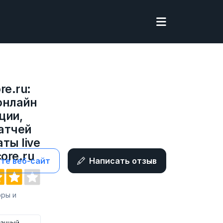
re.ru:
онлайн
ции,
атчей
ты live
core.ru
те веб-сайт
Написать отзыв
оры и
занный