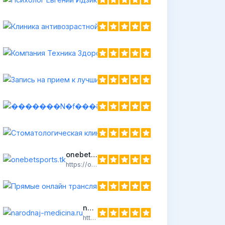
https://idzikovsky.ru
onebetsports.tk
https://onebetsports.tk
narodnaj-medicina.ru
https://narodnaj-medicina.ru