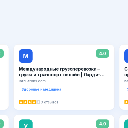
3
4.0
М
Международные грузоперевозки –
С
грузы и транспорт онлайн | Ларди-
п
Транс
p
lardi-trans.com
h
Здоровье и медицина
3 отзывов
0
4.0
У