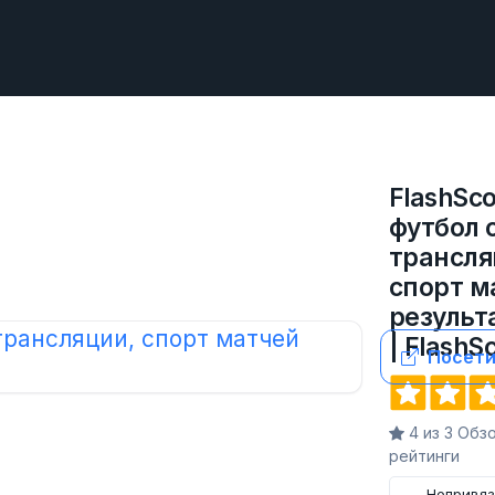
FlashSco
футбол 
трансля
спорт м
результа
| FlashS
Посети
4 из 3 Обз
рейтинги
Непривя