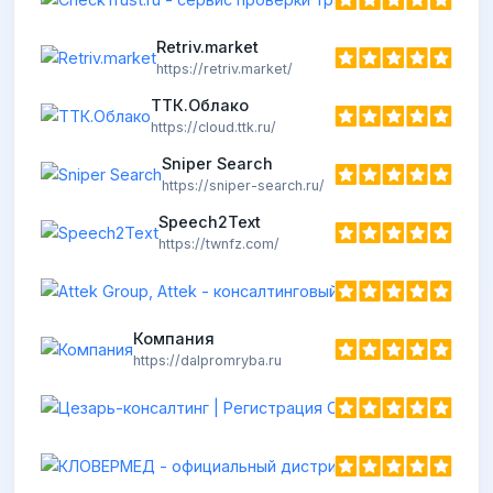
Retriv.market
https://retriv.market/
ТТК.Облако
https://cloud.ttk.ru/
Sniper Search
https://sniper-search.ru/
Speech2Text
https://twnfz.com/
Компания
https://dalpromryba.ru