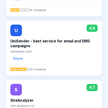
34 отзывов
4.9
U
UniSender - best service for email and SMS
campaigns
unisender.com
Услуги
33 отзывов
4.7
S
SiteAnalyzer
site-analyzer.ru/