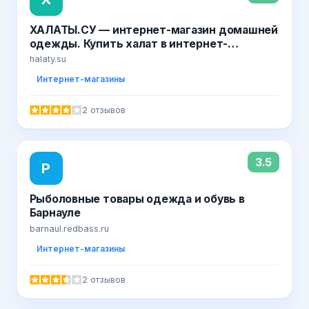
ХАЛАТЫ.СУ — интернет-магазин домашней
одежды. Купить халат в интернет-
магазине. Бамбуковые, вафельные,
halaty.su
велюровые, махровые, женские и мужские.
Интернет-магазины
Недорого. Москва. Санкт-Петербург. МСК.
СПб
2 отзывов
3.5
Р
Рыболовные товары одежда и обувь в
Барнауле
barnaul.redbass.ru
Интернет-магазины
2 отзывов