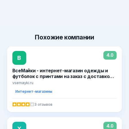
Похожие
компании
4.0
В
ВсеМайки - интернет-магазин одежды и
футболок с принтами на заказ с доставкой
по Москве и РФ
vsemayki.ru
Интернет-магазины
3 отзывов
4.0
Х