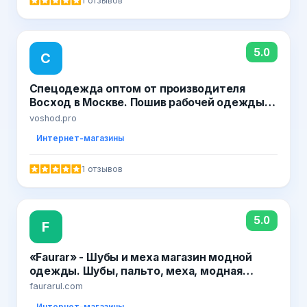
1 отзывов
5.0
С
Спецодежда оптом от производителя
Восход в Москве. Пошив рабочей одежды
на заказ
voshod.pro
Интернет-магазины
1 отзывов
5.0
F
«Faurar» - Шубы и меха магазин модной
одежды. Шубы, пальто, меха, модная
одежда и аксессуары
faurarul.com
Интернет-магазины