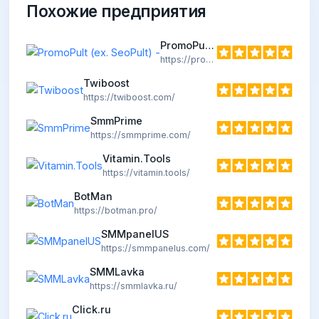
Похожие предприятия
PromoPult (ex. SeoPult) -
https://promopult.ru
Twiboost
https://twiboost.com/
SmmPrime
https://smmprime.com/
Vitamin.Tools
https://vitamin.tools/
BotMan
https://botman.pro/
SMMpanelUS
https://smmpanelus.com/
SMMLavka
https://smmlavka.ru/
Click.ru