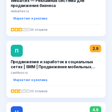
Webartex — Рекламная система для
продвижения бизнеса
webartex.ru
Маркетинг и реклама
34 отзывов
2.9
П
Продвижение и заработок в социальных
сетях | SММ | Продвижение мобильных
приложений
cashbox.ru
Маркетинг и реклама
33 отзывов
4.6