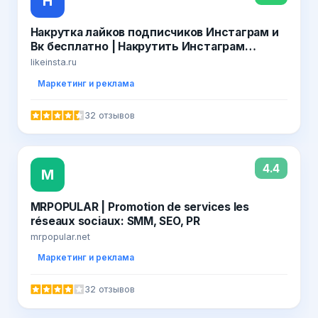
Н
Накрутка лайков подписчиков Инстаграм и
Вк бесплатно | Накрутить Инстаграм
Вконтакте онлайн быстро 2019
likeinsta.ru
Маркетинг и реклама
32 отзывов
4.4
M
MRPOPULAR | Promotion de services les
réseaux sociaux: SMM, SEO, PR
mrpopular.net
Маркетинг и реклама
32 отзывов