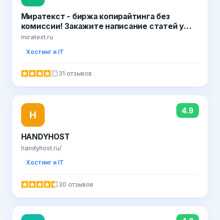
Миратекст - биржа копирайтинга без
комиссии! Закажите написание статей у
профессионалов!
miratext.ru
Хостинг и IT
31 отзывов
4.9
H
HANDYHOST
handyhost.ru/
Хостинг и IT
30 отзывов