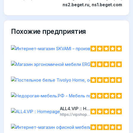
ns2.beget.ru, ns1.beget.com
Похожие предприятия
h
ALL4.VIP :: Homepage
https://vipshop-script.space
Ин
htt