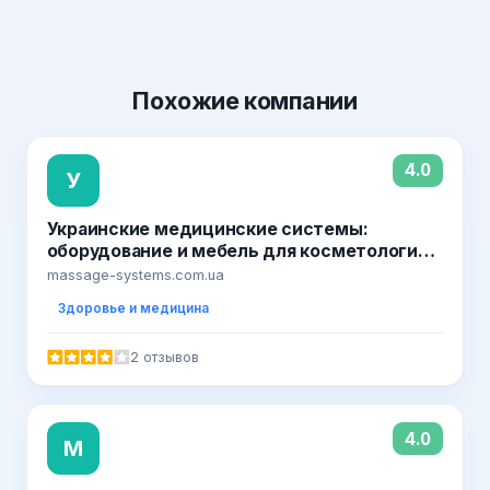
Похожие
компании
4.0
У
Украинские медицинские системы:
оборудование и мебель для косметологии,
салонов красоты, SPA-салонов, массажных
massage-systems.com.ua
салонов
Здоровье и медицина
2 отзывов
4.0
М