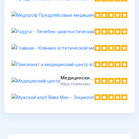
Главная - 
https://aksenen
Пансионат 
https://pansio
Медицинский центр
https://renovacio-med.ru