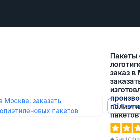
Пакеты 
логотип
заказ в
заказат
изготов
произво
полиэти
Посети
пакетов
5 из 1 Обз