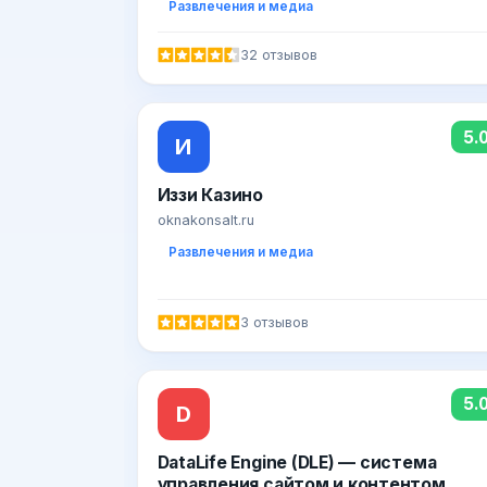
Развлечения и медиа
32 отзывов
5.
И
Иззи Казино
oknakonsalt.ru
Развлечения и медиа
3 отзывов
5.
D
DataLife Engine (DLE) — система
управления сайтом и контентом.