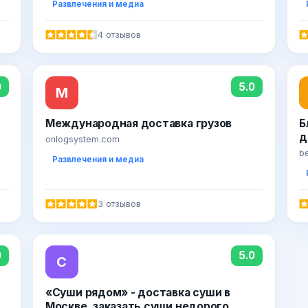
Развлечения и медиа
4 отзывов
0
5.0
М
Международная доставка грузов
Б
д
onlogsystem.com
be
Развлечения и медиа
3 отзывов
0
5.0
C
«Cуши рядом» - доставка суши в
Москве, заказать суши недорого