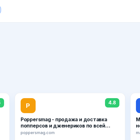
5
4.8
P
Poppersmag - продажа и доставка
M
попперсов и дженериков по всей
н
России
poppersmag.com
ma