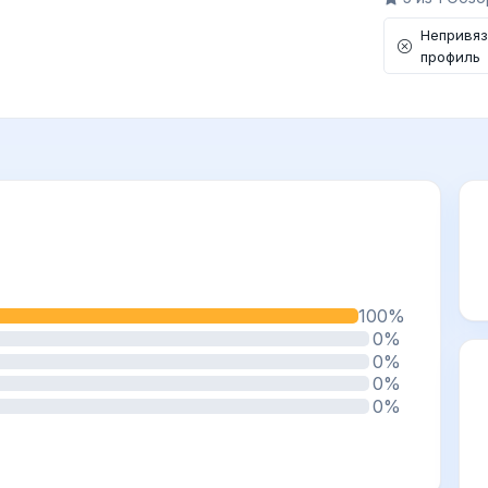
Непривя
профиль
100%
0%
0%
0%
0%