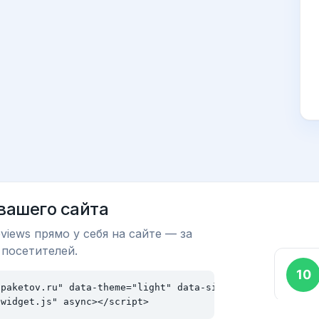
 вашего сайта
views прямо у себя на сайте — за
 посетителей.
paketov.ru" data-theme="light" data-size="md"></div>

/widget.js" async></script>