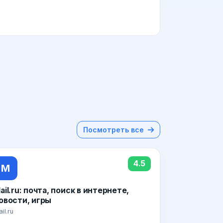
Посмотреть все
4.5
M
ail.ru: почта, поиск в интернете,
овости, игры
il.ru