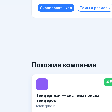
Скопировать код
Темы и размеры
Похожие
компании
4.
Т
Тендерплан — система поиска
тендеров
tenderplan.ru