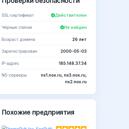
Проверки безопасности
SSL-сертификат
Действителен
Чёрные списки
Не найден
Возраст домена
26 лет
Зарегистрирован
2000-05-03
IP-адрес
185.148.37.34
NS-серверы
ns1.nox.ru, ns3.nox.ru,
ns2.nox.ru
Похожие предприятия
PromoPult (ex. SeoPult) -