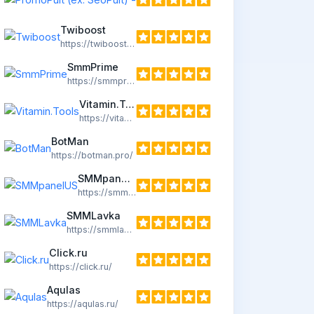
https://promopult.ru
Twiboost
https://twiboost.com/
SmmPrime
https://smmprime.com/
Vitamin.Tools
https://vitamin.tools/
BotMan
https://botman.pro/
SMMpanelUS
https://smmpanelus.com/
SMMLavka
https://smmlavka.ru/
Click.ru
https://click.ru/
Aqulas
https://aqulas.ru/