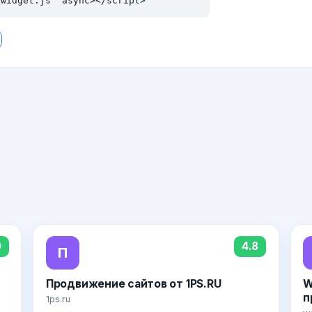
/widget.js" async></script>
9
4.8
П
Продвижение сайтов от 1PS.RU
W
п
1ps.ru