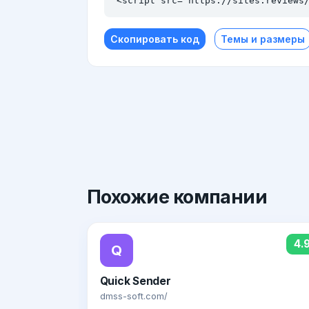
<script src="https://sites.reviews
Скопировать код
Темы и размеры
Похожие
компании
4.
Q
Quick Sender
dmss-soft.com/