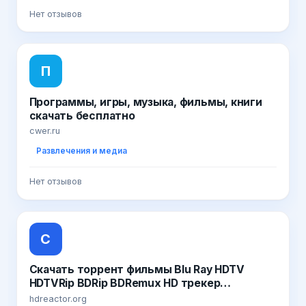
Нет отзывов
П
Программы, игры, музыка, фильмы, книги
скачать бесплатно
cwer.ru
Развлечения и медиа
Нет отзывов
С
Скачать торрент фильмы Blu Ray HDTV
HDTVRip BDRip BDRemux HD трекер
бесплатно
hdreactor.org