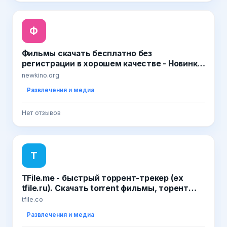
Ф
Фильмы скачать бесплатно без
регистрации в хорошем качестве - Новинки
Кино
newkino.org
Развлечения и медиа
Нет отзывов
T
TFile.me - быстрый торрент-трекер (ex
tfile.ru). Скачать torrent фильмы, торент
игры, музыку, бесплатно и без регистрации
tfile.co
Развлечения и медиа