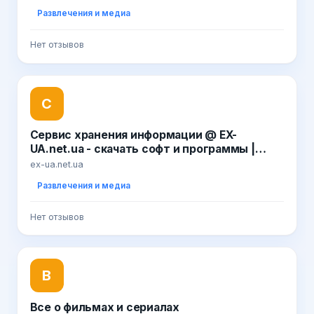
Развлечения и медиа
Нет отзывов
С
Сервис хранения информации @ EX-
UA.net.ua - скачать софт и программы |
скачать бесплатно фильмы | скачать новые
ex-ua.net.ua
игры | скачать музыку в mp3 альбомами
Развлечения и медиа
Нет отзывов
В
Все о фильмах и сериалах