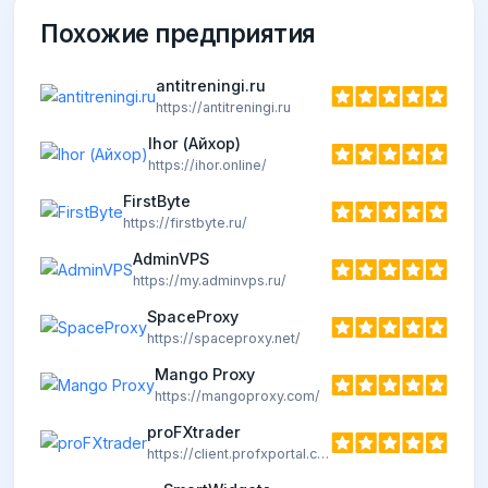
Похожие предприятия
antitreningi.ru
https://antitreningi.ru
Ihor (Айхор)
https://ihor.online/
FirstByte
https://firstbyte.ru/
AdminVPS
https://my.adminvps.ru/
SpaceProxy
https://spaceproxy.net/
Mango Proxy
https://mangoproxy.com/
proFXtrader
https://client.profxportal.com/