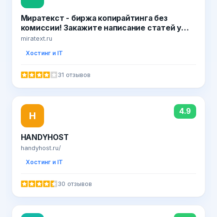
Миратекст - биржа копирайтинга без
комиссии! Закажите написание статей у
профессионалов!
miratext.ru
Хостинг и IT
31 отзывов
4.9
H
HANDYHOST
handyhost.ru/
Хостинг и IT
30 отзывов