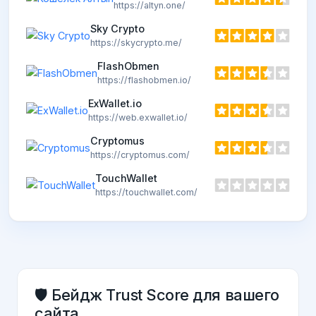
https://altyn.one/
Sky Crypto
https://skycrypto.me/
FlashObmen
https://flashobmen.io/
ExWallet.io
https://web.exwallet.io/
Cryptomus
https://cryptomus.com/
TouchWallet
https://touchwallet.com/
🛡️ Бейдж Trust Score для вашего
сайта