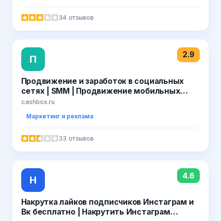
34 отзывов
2.9
П
Продвижение и заработок в социальных
сетях | SММ | Продвижение мобильных
приложений
cashbox.ru
Маркетинг и реклама
33 отзывов
4.6
Н
Накрутка лайков подписчиков Инстаграм и
Вк бесплатно | Накрутить Инстаграм