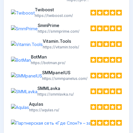
Twiboost
https://twiboost.com/
SmmPrime
https://smmprime.com/
Vitamin.Tools
https://vitamin.tools/
BotMan
https://botman.pro/
SMMpanelUS
https://smmpanelus.com/
SMMLavka
https://smmlavka.ru/
Aqulas
https://aqulas.ru/