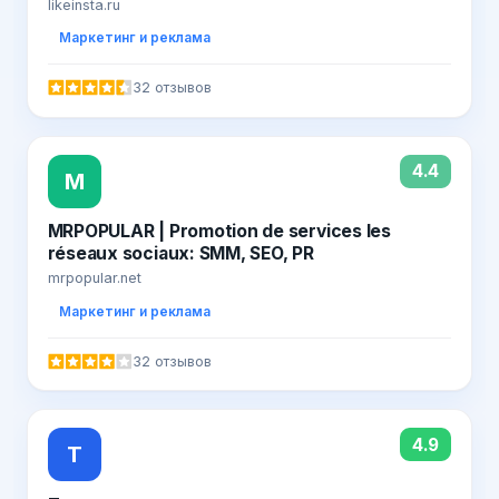
Вконтакте онлайн быстро 2019
likeinsta.ru
Маркетинг и реклама
32 отзывов
4.4
M
MRPOPULAR | Promotion de services les
réseaux sociaux: SMM, SEO, PR
mrpopular.net
Маркетинг и реклама
32 отзывов
4.9
Т