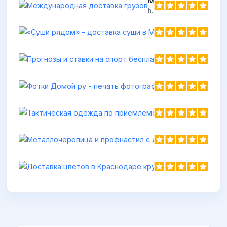
Международная доставка грузов
https://onlogsystem.com
Пр
ht