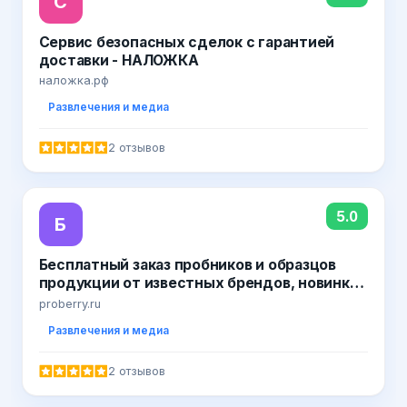
С
Сервис безопасных сделок с гарантией
доставки - НАЛОЖКА
наложка.рф
Развлечения и медиа
2 отзывов
5.0
Б
Бесплатный заказ пробников и образцов
продукции от известных брендов, новинки,
акции от производителей, доставка по
proberry.ru
России
Развлечения и медиа
2 отзывов