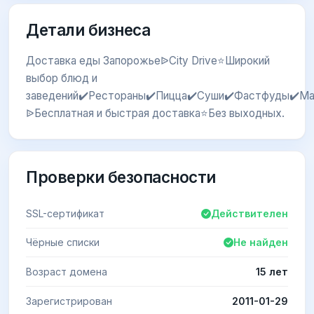
Детали бизнеса
Доставка еды ЗапорожьеᐉCity Drive⭐Широкий
выбор блюд и
заведений✔️Рестораны✔️Пицца✔️Суши✔️Фастфуды✔️Ма
ᐉБесплатная и быстрая доставка⭐Без выходных.
Проверки безопасности
SSL-сертификат
Действителен
Чёрные списки
Не найден
Возраст домена
15 лет
Зарегистрирован
2011-01-29